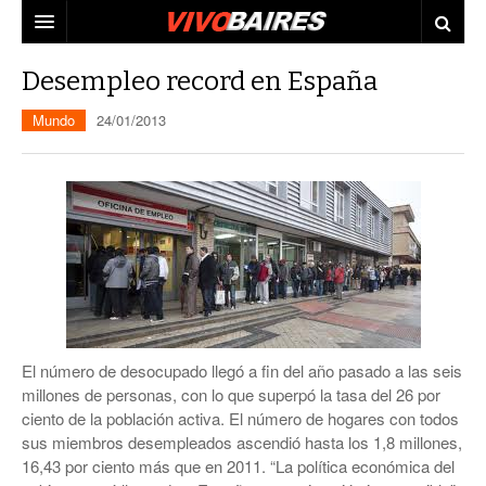
CIUDAD
Desempleo record en España
PAÍS
Mundo
24/01/2013
AGENDA
CONURBANO
PERSONAJES
ELECCIONES
MUNDO
ECONOMÍA
ELLAS
JUDICIALES
TECNO
El número de desocupado llegó a fin del año pasado a las seis
VIDEOS
millones de personas, con lo que superpó la tasa del 26 por
ciento de la población activa. El número de hogares con todos
sus miembros desempleados ascendió hasta los 1,8 millones,
16,43 por ciento más que en 2011. “La política económica del