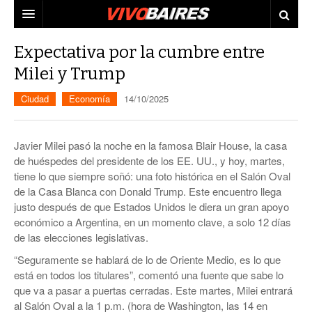
CIUDAD
Expectativa por la cumbre entre
Milei y Trump
PAÍS
Ciudad
Economía
14/10/2025
AGENDA
CONURBANO
PERSONAJES
ELECCIONES
Javier Milei pasó la noche en la famosa Blair House, la casa
MUNDO
ECONOMÍA
de huéspedes del presidente de los EE. UU., y hoy, martes,
tiene lo que siempre soñó: una foto histórica en el Salón Oval
ELLAS
JUDICIALES
de la Casa Blanca con Donald Trump. Este encuentro llega
justo después de que Estados Unidos le diera un gran apoyo
TECNO
económico a Argentina, en un momento clave, a solo 12 días
de las elecciones legislativas.
VIDEOS
“Seguramente se hablará de lo de Oriente Medio, es lo que
está en todos los titulares”, comentó una fuente que sabe lo
que va a pasar a puertas cerradas. Este martes, Milei entrará
al Salón Oval a la 1 p.m. (hora de Washington, las 14 en