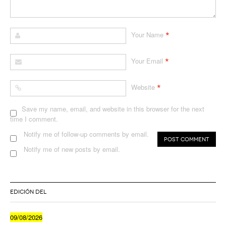
*
Your Name
*
Your Email
*
Website
Save my name, email, and website in this browser for the next
time I comment.
Notify me of follow-up comments by email.
Notify me of new posts by email.
EDICIÓN DEL
09/08/2026