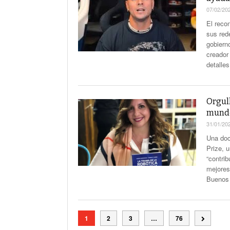
07/02/20
El reco
sus red
gobierno
creador
detalle
Orgull
mund
31/01/20
Una doc
Prize, 
“contri
mejores
Buenos
1
2
3
…
76