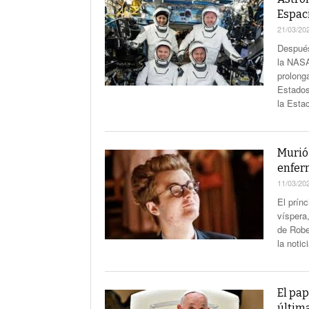
Espaci
21/03/20
Después
la NASA
prolong
Estados
la Esta
Murió
enfe
11/03/20
El prín
víspera
de Robe
la noti
El pap
últim