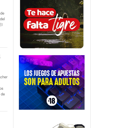
 de
del
El
l
acher
los
 de