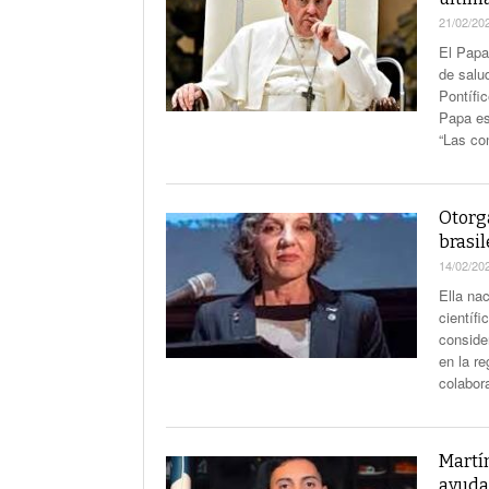
21/02/20
El Papa
de salu
Pontífic
Papa es
“Las co
Otorga
brasi
14/02/20
Ella na
científ
conside
en la r
colabor
Martí
ayudar