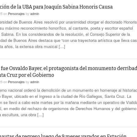
nción de la UBA para Joaquín Sabina Honoris Causa
25
on
Personajes
by
admin
ersidad de Buenos Aires resolvió por unanimidad otorgar el doctorado Honoris
su máximo reconocimiento honorífico, al cantante, poeta y escritor español
 Sabina. En los considerandos de la resolución, el Consejo Superior de la
idad de Buenos Aires destaca que “con una trayectoria artística que lleva cas
ta años, la extensa obra musical […]
 fue Osvaldo Bayer, el protagonista del monumento derriba
nta Cruz por el Gobierno
25
on
Personajes
by
admin
erno nacional ordenó la demolición de un monumento en homenaje al historia
 Bayer, ubicado en el ingreso a la ciudad de Río Gallegos, Santa Cruz. La
n se llevó a cabo este martes por la mañana mediante un operativo de Vialid
l, en medio del rechazo de organismos de Derechos Humanos y del gobierno
a escultura, una obra […]
nautas de regreso luego de 9 meses varados en Estación