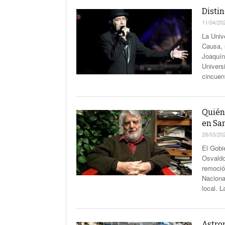
Disti
11/04/20
La Univ
Causa, 
Joaquín
Univers
cincuen
Quién
en Sa
28/03/20
El Gobi
Osvaldo
remoció
Naciona
local. L
Astro