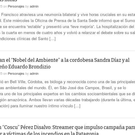
25
on
Personajes
by
admin
 Francisco atraviesa una neumonía bilateral y vive horas cruciales en su est
d. Este miércoles la Oficina de Prensa de la Santa Sede informó que el Sumo
e se encuentra “estable” y presentó una “leve mejoría”. La hospitalización del
 la cuarta en menos de cuatro años y volvió a relanzar el debate sobre su sa
ndiciones clínicas del Santo […]
n el “Nobel del Ambiente” a la cordobesa Sandra Díaz y al
leño Eduardo Brondizio
25
on
Personajes
by
admin
ció en Bell Ville, Córdoba, es bióloga y reconocida como una de las principale
icas ambientales del mundo. Él, en São José dos Campos, Brasil, y se lo
ra uno de los principales expertos en los cambios socioambientales que se d
egión amazónica. Ambos llevan varias décadas trabajando (durante la última, 
ación) para iluminar nuestro íntimo vínculo […]
n “Coscu” Pérez Disalvo: Streamer que impulso campaña par
 a víctimas de los incendios en la Patagonia