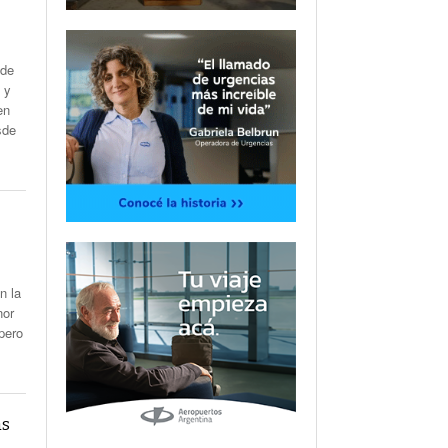
 de
 y
en
sde
n la
nor
pero
as