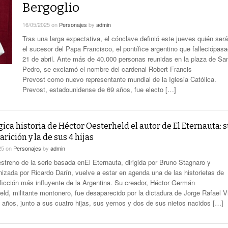
smo
Maduro Enfrenta Una Audiencia Clave En
-
Bergoglio
Anuncian Obras Para Las Escuelas Del Delta
Nueva York
10 months ago
16/05/2025
on
Personajes
by
admin
Kicillof Lanzo El MDF Con Una Demostración
Tras una larga expectativa, el cónclave definió este jueves quién será
Bomba Electoral: El Gobierno Saca
De Fuerza Que Lo Ubica En La Primera Línea
el sucesor del Papa Francisco, el pontífice argentino que falleciópas
Retenciones A Los Granos
- 1 year ago
De La Oposición A Milei
21 de abril. Ante más de 40.000 personas reunidas en la plaza de Sa
ortal
Cristina No Quiso Devolver Ni Un Sólo Peso
Pedro, se exclamó el nombre del cardenal Robert Francis
Axel Kicillof Despidió A Pepe Mujica Y Pidió
Prevost como nuevo representante mundial de la Iglesia Católica.
- 1 year
Perdón Por “los Agravios” Libertarios
Prevost, estadounidense de 69 años, fue electo […]
El Gobierno Lanza Un Servicio Militar
ago
IBRA
Voluntario: “Fuego Sagrado”
View All
gica historia de Héctor Oesterheld el autor de El Eternauta: 
rición y la de sus 4 hijas
25
on
Personajes
by
admin
estreno de la serie basada enEl Eternauta, dirigida por Bruno Stagnaro y
nizada por Ricardo Darín, vuelve a estar en agenda una de las historietas de
 ficción más influyente de la Argentina. Su creador, Héctor Germán
eld, militante montonero, fue desaparecido por la dictadura de Jorge Rafael V
 años, junto a sus cuatro hijas, sus yernos y dos de sus nietos nacidos […]