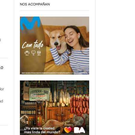
NOS ACOMPAÑAN
i
do
dor
ad