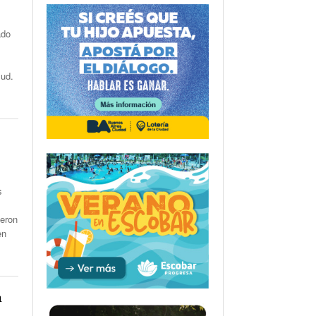
ado
lud.
s
ieron
en
a