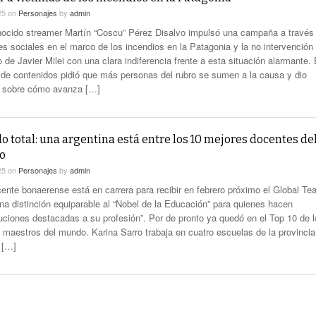
25
on
Personajes
by
admin
nocido streamer Martín “Coscu” Pérez Disalvo impulsó una campaña a través
es sociales en el marco de los incendios en la Patagonia y la no intervención 
 de Javier Milei con una clara indiferencia frente a esta situación alarmante. 
 de contenidos pidió que más personas del rubro se sumen a la causa y dio
s sobre cómo avanza […]
o total: una argentina está entre los 10 mejores docentes de
o
25
on
Personajes
by
admin
ente bonaerense está en carrera para recibir en febrero próximo el Global Te
una distinción equiparable al “Nobel de la Educación” para quienes hacen
buciones destacadas a su profesión”. Por de pronto ya quedó en el Top 10 de 
 maestros del mundo. Karina Sarro trabaja en cuatro escuelas de la provincia
 […]