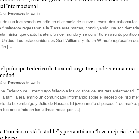
al Internacional
25
on
Personajes
by
admin
 de una inesperada estadía en el espacio de nueve meses, dos astronautas
 finalmente regresaron a la Tierra este martes, concluyendo una accidentada
ada misión que captó la atención del mundo y se convirtió en asunto político 
 Unidos. Los estadounidenses Suni Williams y Butch Wilmore regresaron de
ción […]
 el príncipe Federico de Luxemburgo tras padecer una rara
rmedad
25
on
Personajes
by
admin
cipe Federico de Luxemburgo falleció a los 22 años de una rara enfermedad. E
, la familia real emitió un comunicado informando sobre el deceso del hijo me
rto de Luxemburgo y Julie de Nassau. El joven murió el pasado 1 de marzo, 
cia fue anunciada en las últimas horas por […]
a Francisco está “estable” y presentó una “leve mejoría” en l
as horas