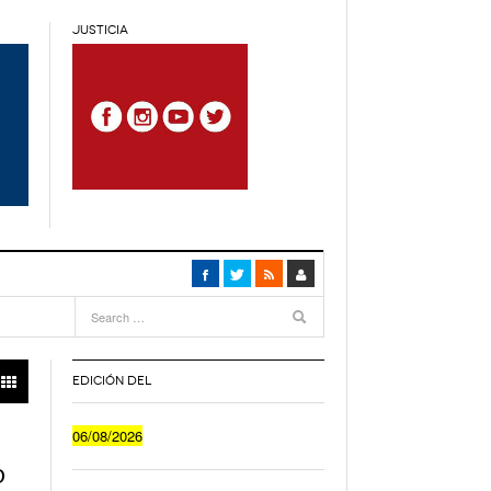
JUSTICIA
4
months
ca
- 4
EDICIÓN DEL
Cuánto Le Cuesta A Un Joven Irse A Vivir Sólo
06/08/2026
o