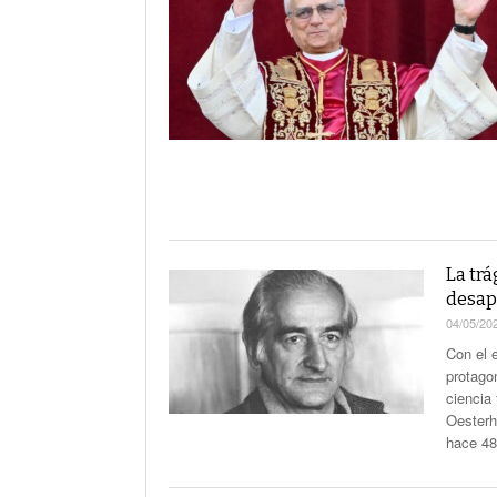
La Corte Quiere Reformar En El Mecani
De Selección De Jueces Por Fuera De La
Política
Expectativa Por La Cumbre Entre Milei Y
Trump
Van A Investigar La Ruta Del Fentanilo M
Orden Judicial En Estados Unidos Para
Congelar 280 Millones Vinculados A $L
La trá
desapa
04/05/20
Con el 
protago
ciencia
Oesterh
hace 48