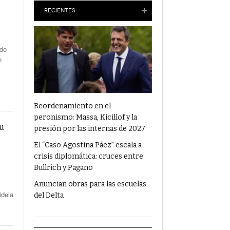
Anuncian Obras Para Las Escuelas Del Delta
RECIENTES
¿Qué Alimentos Te Pueden Cambiar El
ado
Humor?
n
Condenaron Al Ex Marido De Julieta Prandi A
19 Años De Cárcel Por Abuso Sexual
Ajuste En Discapacidad: Organizaciones
Denunciaron Al Gobierno Ante La ONU
Reordenamiento en el
peronismo: Massa, Kicillof y la
su
presión por las internas de 2027
El “Caso Agostina Páez” escala a
crisis diplomática: cruces entre
Bullrich y Pagano
Anuncian obras para las escuelas
idela
del Delta