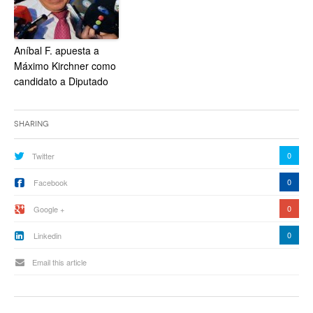
Aníbal F. apuesta a
Máximo Kirchner como
candidato a Diputado
Sharing
0
Twitter
0
Facebook
0
Google +
0
Linkedin
Email this article