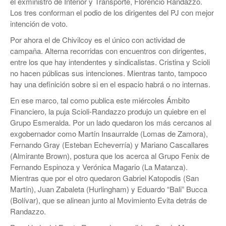
el exministro de Interior y Transporte, Florencio Randazzo.
Los tres conforman el podio de los dirigentes del PJ con mejor
intención de voto.
Por ahora el de Chivilcoy es el único con actividad de
campaña. Alterna recorridas con encuentros con dirigentes,
entre los que hay intendentes y sindicalistas. Cristina y Scioli
no hacen públicas sus intenciones. Mientras tanto, tampoco
hay una definición sobre si en el espacio habrá o no internas.
En ese marco, tal como publica este miércoles Ámbito
Financiero, la puja Scioli-Randazzo produjo un quiebre en el
Grupo Esmeralda. Por un lado quedaron los más cercanos al
exgobernador como Martín Insaurralde (Lomas de Zamora),
Fernando Gray (Esteban Echeverría) y Mariano Cascallares
(Almirante Brown), postura que los acerca al Grupo Fenix de
Fernando Espinoza y Verónica Magario (La Matanza).
Mientras que por el otro quedaron Gabriel Katopodis (San
Martín), Juan Zabaleta (Hurlingham) y Eduardo “Bali” Bucca
(Bolívar), que se alinean junto al Movimiento Evita detrás de
Randazzo.