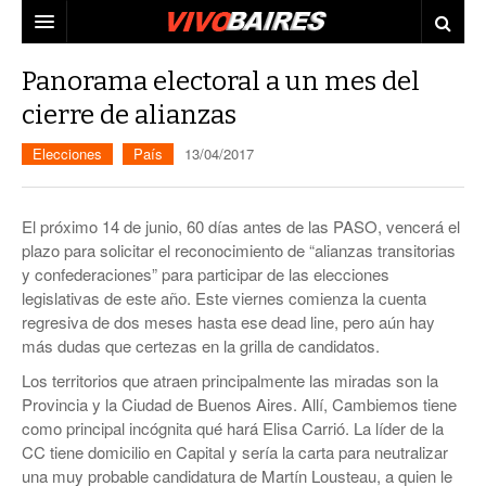
CIUDAD
Panorama electoral a un mes del
cierre de alianzas
PAÍS
Elecciones
País
13/04/2017
AGENDA
CONURBANO
PERSONAJES
ELECCIONES
El próximo 14 de junio, 60 días antes de las PASO, vencerá el
MUNDO
ECONOMÍA
plazo para solicitar el reconocimiento de “alianzas transitorias
y confederaciones” para participar de las elecciones
ELLAS
JUDICIALES
legislativas de este año. Este viernes comienza la cuenta
regresiva de dos meses hasta ese dead line, pero aún hay
TECNO
más dudas que certezas en la grilla de candidatos.
Los territorios que atraen principalmente las miradas son la
VIDEOS
Provincia y la Ciudad de Buenos Aires. Allí, Cambiemos tiene
como principal incógnita qué hará Elisa Carrió. La líder de la
CC tiene domicilio en Capital y sería la carta para neutralizar
una muy probable candidatura de Martín Lousteau, a quien le