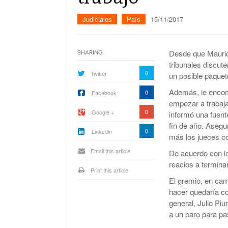
La Corte Quiere Reformar En El Mecani
De Selección De Jueces Por Fuera De La
Judiciales
País
15/11/2017
Política
Expectativa Por La Cumbre Entre Milei Y
Trump
Desde que Maurici
Sharing
tribunales discut
Van A Investigar La Ruta Del Fentanilo M
0
Twitter
un posible paquet
Orden Judicial En Estados Unidos Para
Además, le encome
0
Facebook
Congelar 280 Millones Vinculados A $L
empezar a trabaja
0
Google +
informó una fuente
fin de año. Asegu
0
Linkedin
más los jueces co
Email this article
De acuerdo con lo
reacios a terminar
Print this article
El gremio, en cam
hacer quedaría com
general, Julio Piu
a un paro para p