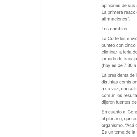
opiniones de sus s
La primera reacc
afirmaciones”.
Los cambios
La Corte les envi
punteo con cinco 
eliminar la feria 
jornada de trabajo
(hoy es de 7.30 a 
La presidenta de l
distintas comisio
a su vez, consult
común los resulta
dijeron fuentes de
En cuanto al Cons
el plenario, que e
organismo. “Acá c
Es un tema de la 