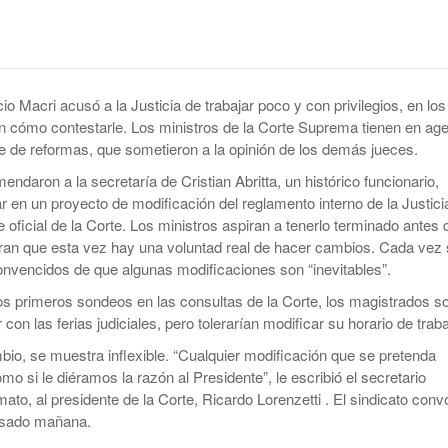
smo
Maduro Enfrenta Una Audiencia Clave En
-
Anuncian Obras Para Las Escuelas Del Delta
Nueva York
10 months ago
Kicillof Lanzo El MDF Con Una Demostración
Bomba Electoral: El Gobierno Saca
De Fuerza Que Lo Ubica En La Primera Línea
Retenciones A Los Granos
o Macri acusó a la Justicia de trabajar poco y con privilegios, en los
- 1 year ago
De La Oposición A Milei
en cómo contestarle. Los ministros de la Corte Suprema tienen en ag
ortal
Cristina No Quiso Devolver Ni Un Sólo Peso
e de reformas, que sometieron a la opinión de los demás jueces.
Axel Kicillof Despidió A Pepe Mujica Y Pidió
- 1 year
Perdón Por “los Agravios” Libertarios
ndaron a la secretaría de Cristian Abritta, un histórico funcionario,
El Gobierno Lanza Un Servicio Militar
ago
IBRA
Voluntario: “Fuego Sagrado”
r en un proyecto de modificación del reglamento interno de la Justici
View All
 oficial de la Corte. Los ministros aspiran a tenerlo terminado antes 
ran que esta vez hay una voluntad real de hacer cambios. Cada vez
nvencidos de que algunas modificaciones son “inevitables”.
s primeros sondeos en las consultas de la Corte, los magistrados s
 con las ferias judiciales, pero tolerarían modificar su horario de traba
bio, se muestra inflexible. “Cualquier modificación que se pretenda
o si le diéramos la razón al Presidente”, le escribió el secretario
mato, al presidente de la Corte, Ricardo Lorenzetti . El sindicato con
asado mañana.