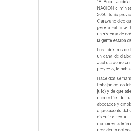
“El Poder Judicia
NACION el ministr
2020, tenía previ
Garavano dice que
general -afirmó-. 
un sistema de do
la gente estaba d
Los ministros de 
un canal de diálo
Justicia como en 
proyecto, lo habla
Hace dos semanas
trabajan en los tr
julio) y de que a
encuentros de mag
abogados y emplea
al presidente del
discutir el tema.
mantener la feria 
presidente del co