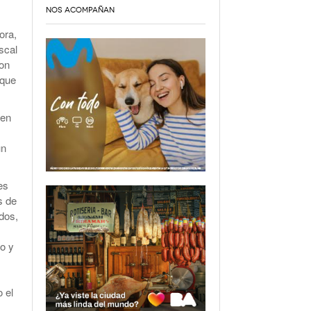
NOS ACOMPAÑAN
ora,
scal
con
 que
nen
un
es
s de
dos,
o y
o el