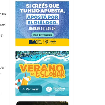
n un
 que
 y
ver
,
u