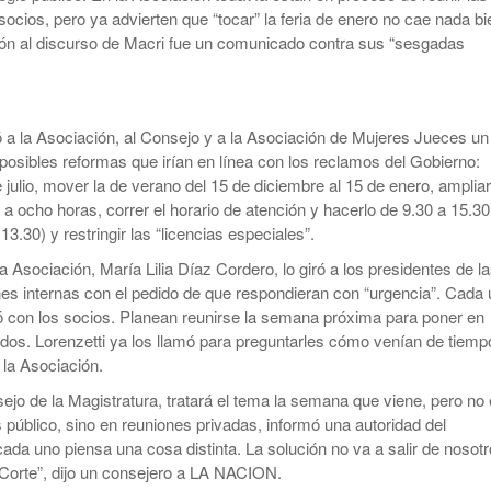
ocios, pero ya advierten que “tocar” la feria de enero no cae nada bi
ión al discurso de Macri fue un comunicado contra sus “sesgadas
ó a la Asociación, al Consejo y a la Asociación de Mujeres Jueces un
posibles reformas que irían en línea con los reclamos del Gobierno:
de julio, mover la de verano del 15 de diciembre al 15 de enero, ampliar
 a ocho horas, correr el horario de atención y hacerlo de 9.30 a 15.30
13.30) y restringir las “licencias especiales”.
a Asociación, María Lilia Díaz Cordero, lo giró a los presidentes de l
nes internas con el pedido de que respondieran con “urgencia”. Cada 
ó con los socios. Planean reunirse la semana próxima para poner en
dos. Lorenzetti ya los llamó para preguntarles cómo venían de tiemp
 la Asociación.
ejo de la Magistratura, tratará el tema la semana que viene, pero no
s público, sino en reuniones privadas, informó una autoridad del
ada uno piensa una cosa distinta. La solución no va a salir de nosotr
Corte”, dijo un consejero a LA NACION.