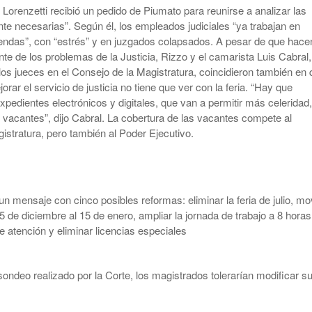
 Lorenzetti recibió un pedido de Piumato para reunirse a analizar las
te necesarias”. Según él, los empleados judiciales “ya trabajan en
endas”, con “estrés” y en juzgados colapsados. A pesar de que hace
nte de los problemas de la Justicia, Rizzo y el camarista Luis Cabral,
los jueces en el Consejo de la Magistratura, coincidieron también en
jorar el servicio de justicia no tiene que ver con la feria. “Hay que
xpedientes electrónicos y digitales, que van a permitir más celeridad,
s vacantes”, dijo Cabral. La cobertura de las vacantes compete al
istratura, pero también al Poder Ejecutivo.
un mensaje con cinco posibles reformas: eliminar la feria de julio, mo
5 de diciembre al 15 de enero, ampliar la jornada de trabajo a 8 horas
de atención y eliminar licencias especiales
ondeo realizado por la Corte, los magistrados tolerarían modificar s