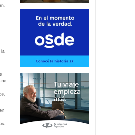
en.
 la
as
una,
os,
 en
os.