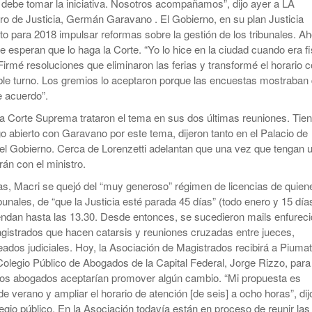
l debe tomar la iniciativa. Nosotros acompañamos”, dijo ayer a LA
o de Justicia, Germán Garavano . El Gobierno, en su plan Justicia
sto para 2018 impulsar reformas sobre la gestión de los tribunales. Ah
 esperan que lo haga la Corte. “Yo lo hice en la ciudad cuando era fi
Firmé resoluciones que eliminaron las ferias y transformé el horario 
ble turno. Los gremios lo aceptaron porque las encuestas mostraban
e acuerdo”.
la Corte Suprema trataron el tema en sus dos últimas reuniones. Tie
go abierto con Garavano por este tema, dijeron tanto en el Palacio de
el Gobierno. Cerca de Lorenzetti adelantan que una vez que tengan 
rán con el ministro.
, Macri se quejó del “muy generoso” régimen de licencias de quien
ibunales, de “que la Justicia esté parada 45 días” (todo enero y 15 día
tiendan hasta las 13.30. Desde entonces, se sucedieron mails enfureci
istrados que hacen catarsis y reuniones cruzadas entre jueces,
dos judiciales. Hoy, la Asociación de Magistrados recibirá a Piumat
 Colegio Público de Abogados de la Capital Federal, Jorge Rizzo, para
 Los abogados aceptarían promover algún cambio. “Mi propuesta es
de verano y ampliar el horario de atención [de seis] a ocho horas”, dij
legio público. En la Asociación todavía están en proceso de reunir las