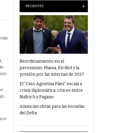
Anuncian Obras Para Las Escuelas Del Delta
RECIENTES
¿Qué Alimentos Te Pueden Cambiar El
Humor?
enda
Condenaron Al Ex Marido De Julieta Prandi A
19 Años De Cárcel Por Abuso Sexual
Ajuste En Discapacidad: Organizaciones
Denunciaron Al Gobierno Ante La ONU
a,
Reordenamiento en el
de
peronismo: Massa, Kicillof y la
 son
presión por las internas de 2027
El “Caso Agostina Páez” escala a
on
crisis diplomática: cruces entre
jo.
Bullrich y Pagano
Anuncian obras para las escuelas
del Delta
vocó