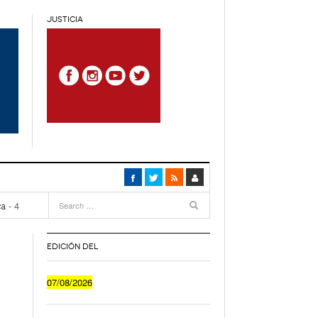
JUSTICIA
4
months
ca
- 4
EDICIÓN DEL
Cuánto Le Cuesta A Un Joven Irse A Vivir Sólo
07/08/2026