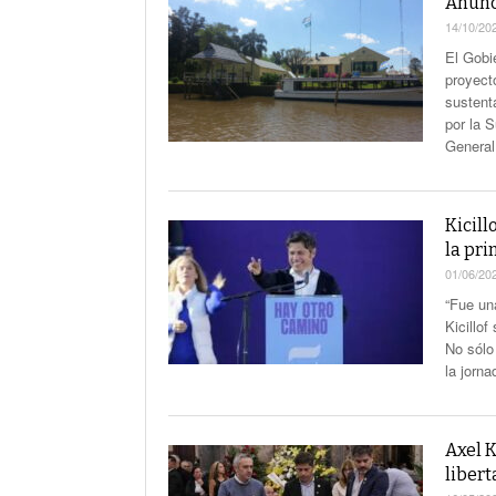
Anunci
14/10/20
El Gobi
proyect
sustenta
por la S
General
Kicill
la pri
01/06/20
“Fue un
Kicillo
No sólo
la jorn
Axel K
libert