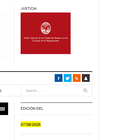
JUSTICIA
4
months
ca
- 4
EDICIÓN DEL
Cuánto Le Cuesta A Un Joven Irse A Vivir Sólo
07/08/2026