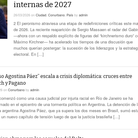
smo
Maduro Enfrenta Una Audiencia Clave En
-
internas de 2027
Anuncian Obras Para Las Escuelas Del Delta
Nueva York
10 months ago
26/03/2026
on
Ciudad
,
Conurbano
,
País
by
admin
Kicillof Lanzo El MDF Con Una Demostración
2 El peronismo atraviesa una etapa de redefiniciones críticas este m
Bomba Electoral: El Gobierno Saca
De Fuerza Que Lo Ubica En La Primera Línea
de 2026. La reciente reaparición de Sergio Massaen el radar del Gabi
Retenciones A Los Granos
- 1 year ago
De La Oposición A Milei
—ahora con un respaldo explícito de figuras del “kirchnerismo duro” 
ortal
Cristina No Quiso Devolver Ni Un Sólo Peso
Máximo Kirchner— ha acelerado los tiempos de una discusión que
Axel Kicillof Despidió A Pepe Mujica Y Pidió
muchos querían postergar: la sucesión de los liderazgos y la estrateg
- 1 year
Perdón Por “los Agravios” Libertarios
electoral. En […]
El Gobierno Lanza Un Servicio Militar
ago
IBRA
Voluntario: “Fuego Sagrado”
View All
so Agostina Páez” escala a crisis diplomática: cruces entre
ch y Pagano
26
on
Conurbano
by
admin
comenzó como una causa judicial por injuria racial en Río de Janeiro se ha
rmado en el epicentro de una tormenta política en Argentina. La detención de 
 argentina Agostina Páez, que ya supera los dos meses en Brasil, sumó est
un nuevo capítulo de tensión luego de que la justicia brasileña […]