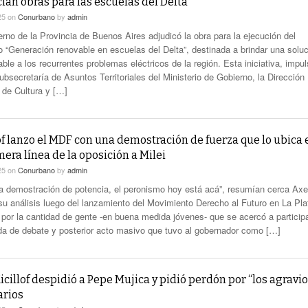
an obras para las escuelas del Delta
25
on
Conurbano
by
admin
erno de la Provincia de Buenos Aires adjudicó la obra para la ejecución del
o “Generación renovable en escuelas del Delta”, destinada a brindar una solu
ble a los recurrentes problemas eléctricos de la región. Esta iniciativa, impu
ubsecretaría de Asuntos Territoriales del Ministerio de Gobierno, la Dirección
 de Cultura y […]
of lanzo el MDF con una demostración de fuerza que lo ubica 
mera línea de la oposición a Milei
25
on
Conurbano
by
admin
a demostración de potencia, el peronismo hoy está acá”, resumían cerca Axe
f su análisis luego del lanzamiento del Movimiento Derecho al Futuro en La Pla
 por la cantidad de gente -en buena medida jóvenes- que se acercó a particip
ada de debate y posterior acto masivo que tuvo al gobernador como […]
icillof despidió a Pepe Mujica y pidió perdón por “los agravio
arios