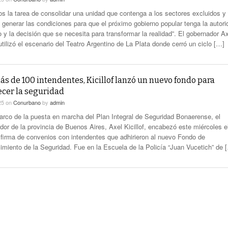
s la tarea de consolidar una unidad que contenga a los sectores excluidos y
 generar las condiciones para que el próximo gobierno popular tenga la autori
 y la decisión que se necesita para transformar la realidad”. El gobernador A
 utilizó el escenario del Teatro Argentino de La Plata donde cerró un ciclo […]
s de 100 intendentes, Kicillof lanzó un nuevo fondo para
ecer la seguridad
25
on
Conurbano
by
admin
arco de la puesta en marcha del Plan Integral de Seguridad Bonaerense, el
dor de la provincia de Buenos Aires, Axel Kicillof, encabezó este miércoles e
 firma de convenios con intendentes que adhirieron al nuevo Fondo de
cimiento de la Seguridad. Fue en la Escuela de la Policía “Juan Vucetich” de 