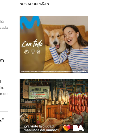
NOS ACOMPAÑAN
ción
lsada
en
l
ta.
ar de
s”