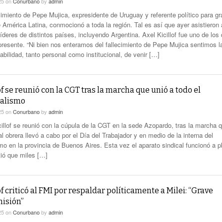
25
on
Conurbano
by
admin
ecimiento de Pepe Mujica, expresidente de Uruguay y referente político para gr
e América Latina, conmocionó a toda la región. Tal es así que ayer asistieron 
líderes de distintos países, incluyendo Argentina. Axel Kicillof fue uno de los
 presente. “Ni bien nos enteramos del fallecimiento de Pepe Mujica sentimos l
bilidad, tanto personal como institucional, de venir […]
of se reunió con la CGT tras la marcha que unió a todo el
calismo
25
on
Conurbano
by
admin
cillof se reunió con la cúpula de la CGT en la sede Azopardo, tras la marcha 
al obrera llevó a cabo por el Día del Trabajador y en medio de la interna del
mo en la provincia de Buenos Aires. Esta vez el aparato sindical funcionó a p
tió que miles […]
of criticó al FMI por respaldar políticamente a Milei: “Grave
misión”
25
on
Conurbano
by
admin