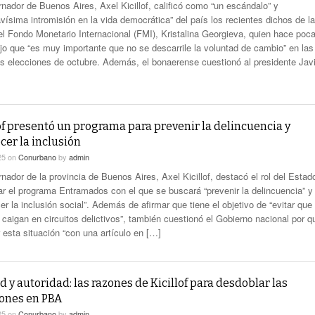
rnador de Buenos Aires, Axel Kicillof, calificó como “un escándalo” y
vísima intromisión en la vida democrática” del país los recientes dichos de la
 del Fondo Monetario Internacional (FMI), Kristalina Georgieva, quien hace poc
ijo que “es muy importante que no se descarrile la voluntad de cambio” en las
s elecciones de octubre. Además, el bonaerense cuestionó al presidente Javi
of presentó un programa para prevenir la delincuencia y
cer la inclusión
25
on
Conurbano
by
admin
nador de la provincia de Buenos Aires, Axel Kicillof, destacó el rol del Estado
ar el programa Entramados con el que se buscará “prevenir la delincuencia” y
er la inclusión social”. Además de afirmar que tiene el objetivo de “evitar que
 caigan en circuitos delictivos”, también cuestionó el Gobierno nacional por q
 esta situación “con una artículo en […]
 y autoridad: las razones de Kicillof para desdoblar las
iones en PBA
25
on
Conurbano
by
admin