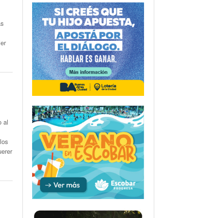
as
er
 al
 los
uerer