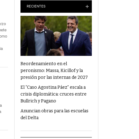
Anuncian Obras Para Las Escuelas Del Delta
RECIENTES
arzo
¿Qué Alimentos Te Pueden Cambiar El
nete
Humor?
como
Condenaron Al Ex Marido De Julieta Prandi A
19 Años De Cárcel Por Abuso Sexual
ia
Ajuste En Discapacidad: Organizaciones
Denunciaron Al Gobierno Ante La ONU
Reordenamiento en el
peronismo: Massa, Kicillof y la
presión por las internas de 2027
El “Caso Agostina Páez” escala a
crisis diplomática: cruces entre
Bullrich y Pagano
la
a
Anuncian obras para las escuelas
del Delta