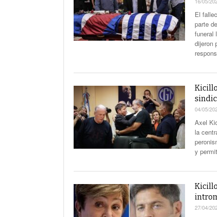
16/05/20
El fall
parte d
funeral 
dijeron
responsa
Kicill
sindi
04/05/20
Axel Ki
la centr
peronis
y permi
Kicill
intro
27/04/20