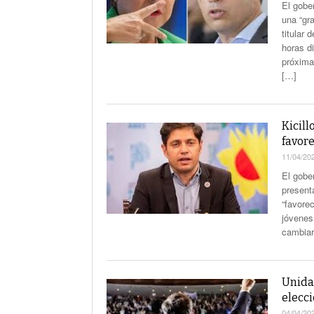
El gobe
una “gra
titular
horas d
próxima
[…]
Kicill
favore
11/04/20
El gober
present
“favorec
jóvenes
cambiar
Unidad
elecc
04/04/20