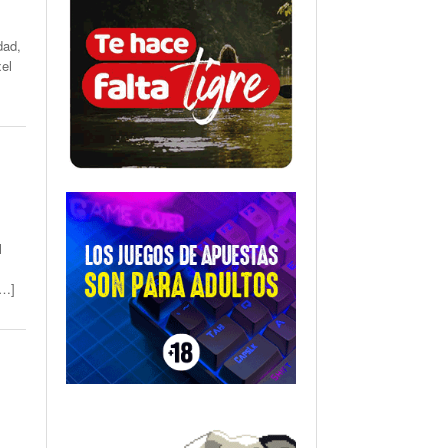
dad,
xel
l
[…]