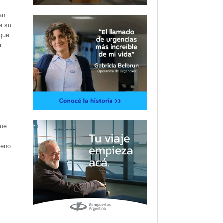
an
a su
 que
a
que
leno