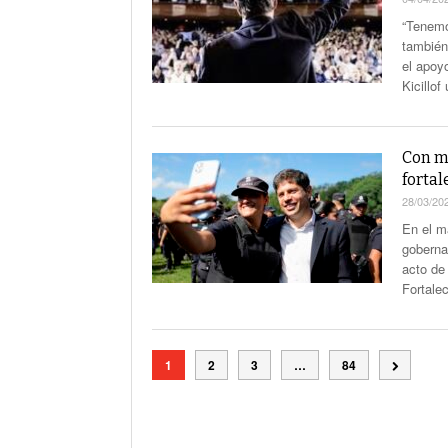
“Tenemo
también
el apoyo
Kicillof
Con má
fortal
28/03/20
En el m
goberna
acto de
Fortale
1
2
3
…
84