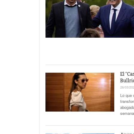
La Corte Quiere Reformar En El Mecani
De Selección De Jueces Por Fuera De La
Política
Expectativa Por La Cumbre Entre Milei Y
Trump
Van A Investigar La Ruta Del Fentanilo M
Orden Judicial En Estados Unidos Para
Congelar 280 Millones Vinculados A $L
El “Ca
Bullri
26/03/20
Lo que 
transfo
abogada
semana 