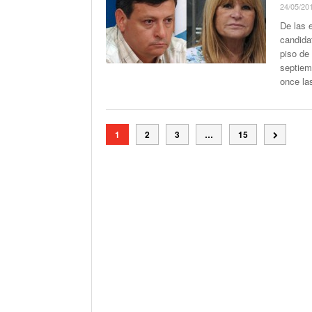
24/05/20
De las 
candidat
piso de 
septiem
once las
1
2
3
…
15