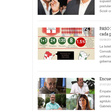
supuest
postulan
Scioli 
PASO 2
cada 
03/08/20
La bole
Comodor
unifican
goberna
Encue
21/07/20
Empate, 
primera 
agridul
Gabriel