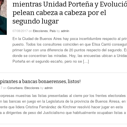
smo
Maduro Enfrenta Una Audiencia Clave En
-
mientras Unidad Porteña y Evoluci
Anuncian Obras Para Las Escuelas Del Delta
Nueva York
10 months ago
pelean cabeza a cabeza por el
segundo lugar
Kicillof Lanzo El MDF Con Una Demostración
Bomba Electoral: El Gobierno Saca
De Fuerza Que Lo Ubica En La Primera Línea
Retenciones A Los Granos
07/08/2017
on
Elecciones
,
País
by
admin
- 1 year ago
De La Oposición A Milei
ortal
Cristina No Quiso Devolver Ni Un Sólo Peso
En la Ciudad de Buenos Aires hay poca incertidumbre respecto al pri
Axel Kicillof Despidió A Pepe Mujica Y Pidió
puesto. Todos los consultores coinciden en que Elisa Carrió consegui
- 1 year
Perdón Por “los Agravios” Libertarios
primer lugar con una diferencia de 20 puntos respecto del segundo. Es
El Gobierno Lanza Un Servicio Militar
ago
donde se concentran las miradas. Hoy, las encuestas ubican a Unida
IBRA
Voluntario: “Fuego Sagrado”
Porteña en el segundo escaño, pero no se […]
View All
pirantes a bancas bonaerenses, listos!
17
on
Conurbano
,
Elecciones
by
admin
orpresas muestras las listas presentadas al cierre por los frentes electorales
n las bancas en juego en la Legislatura de la provincia de Buenos Airesa, en 
rente que lidera Cristina Fernández de Kirchner resolvió hacer jugar en esta
ia a dirigentes de peso del Justicialismo que habitualmente ocupaban listas a