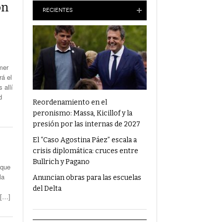
Anuncian Obras Para Las Escuelas Del Delta
ón
RECIENTES
¿Qué Alimentos Te Pueden Cambiar El
Humor?
Condenaron Al Ex Marido De Julieta Prandi A
mer
19 Años De Cárcel Por Abuso Sexual
rá el
 allí
Ajuste En Discapacidad: Organizaciones
d
Denunciaron Al Gobierno Ante La ONU
Reordenamiento en el
peronismo: Massa, Kicillof y la
presión por las internas de 2027
El “Caso Agostina Páez” escala a
crisis diplomática: cruces entre
Bullrich y Pagano
 que
la
Anuncian obras para las escuelas
del Delta
 […]