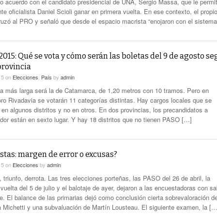
o acuerdo con el candidato presidencial de UNA, Sergio Massa, que le permit
te oficialista Daniel Scioli ganar en primera vuelta. En ese contexto, el propi
cruzó al PRO y señaló que desde el espacio macrista “enojaron con el sistem
015: Qué se vota y cómo serán las boletas del 9 de agosto s
provincia
15
on
Elecciones
,
País
by
admin
ta más larga será la de Catamarca, de 1,20 metros con 10 tramos. Pero en
o Rivadavia se votarán 11 categorías distintas. Hay cargos locales que se
 en algunos distritos y no en otros. En dos provincias, los precandidatos a
dor están en sexto lugar. Y hay 18 distritos que no tienen PASO […]
stas: margen de error o excusas?
15
on
Elecciones
by
admin
triunfo, derrota. Las tres elecciones porteñas, las PASO del 26 de abril, la
vuelta del 5 de julio y el balotaje de ayer, dejaron a las encuestadoras con sa
ce. El balance de las primarias dejó como conclusión cierta sobrevaloración d
a Michetti y una subvaluación de Martín Lousteau. El siguiente examen, la […