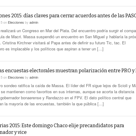
ones 2015: días claves para cerrar acuerdos antes de las PAS
15
on
Elecciones
by
admin
realizará un Congreso en Mar del Plata. Del encuentro podría surgir el comp
ula de Macri. Massa suspendió un encuentro en San Miguel y hablaría la pró
Cristina Kirchner visitará al Papa antes de definir su futuro Tic, tac. El
ro es implacable y los políticos que aspiran a tener un […]
as encuestas electorales muestran polarización entre PRO y
15
on
Elecciones
by
admin
 sondeo ratifica la caída de Massa. El líder del FR sigue lejos de Scioli y M
 se mantienen como favoritos en sus internas, aunque se acorta la distancia
l gobernador bonaerense y Randazzo en el FPV. El dato político central que
an la mayoría de las encuestas, también la que pública […]
rias 2015: Este domingo Chaco elije precandidatos para
nador y vice