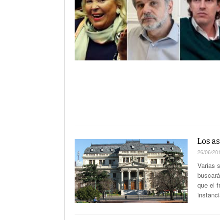
La Corte Quiere Reformar En El Mecani
De Selección De Jueces Por Fuera De La
Política
Expectativa Por La Cumbre Entre Milei Y
Trump
Van A Investigar La Ruta Del Fentanilo M
Orden Judicial En Estados Unidos Para
Congelar 280 Millones Vinculados A $L
Los as
26/06/20
Varias s
buscará
que el f
instanc