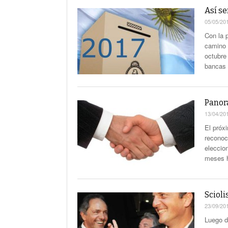
Así se
05/05/20
Con la 
camino 
octubre
bancas 
Panora
13/04/20
El próx
reconoci
eleccio
meses h
Scioli
23/09/20
Luego d