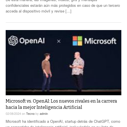
confidenciales estarán aún más protegidos en caso de que un tercero
acceda al dispositivo móvil y revise […]
Microsoft vs. OpenAI: Los nuevos rivales en la carrera
hacia la mejor Inteligencia Artificial
02/08/2024
on
Tecno
by
admin
Microsoft ha identificado a OpenAI, startup detrás de ChatGPT, como
un competidor de inteligencia artificial, incluyéndolo en su lista de