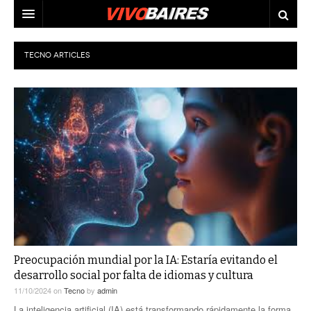
CIUDAD
TECNO
ARTICLES
PAÍS
AGENDA
CONURBANO
PERSONAJES
ELECCIONES
MUNDO
ECONOMÍA
ELLAS
JUDICIALES
TECNO
VIDEOS
Preocupación mundial por la IA: Estaría evitando el
desarrollo social por falta de idiomas y cultura
11/10/2024
on
Tecno
by
admin
La inteligencia artificial (IA) está transformando rápidamente la forma