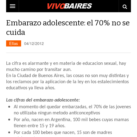
CIUDAD
Embarazo adolescente: el 70% no se
cuida
PAÍS
Ellas
04/12/2012
AGENDA
CONURBANO
PERSONAJES
ELECCIONES
La cifra es alarmante y en materia de educacion sexual, hay
MUNDO
ECONOMÍA
mucho camino por transitar aun.
En la Ciudad de Buenos Aires, las cosas no son muy distintas y
ELLAS
JUDICIALES
los reclamos por la aplicacion de la ley en los estalecimientos
educativos ya lleva años.
TECNO
Las cifras del embarazo adolescente:
VIDEOS
Al momento del quedar embarzadas, el 70% de las jovenes
no utilizaba ningun metodo anticonceptivos
Por año, nacen en Argentina, 100 mil bebes cuyas mamas
tienen entre 15 y 19 años.
Por cada 100 bebes que nacen, 15 son de madres