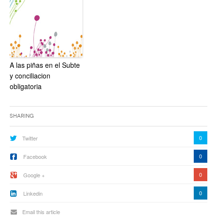
A las piñas en el Subte
y conciliacion
obligatoria
Sharing
0
Twitter
0
Facebook
0
Google +
0
Linkedin
Email this article