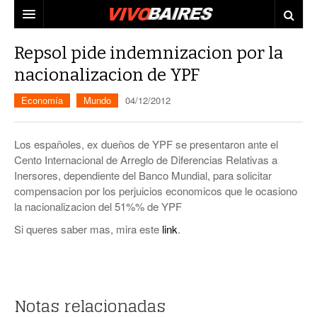
CIUDAD
Repsol pide indemnizacion por la
nacionalizacion de YPF
PAÍS
Economía
Mundo
04/12/2012
AGENDA
CONURBANO
PERSONAJES
ELECCIONES
Los españoles, ex dueños de YPF se presentaron ante el
Cento Internacional de Arreglo de Diferencias Relativas a
MUNDO
ECONOMÍA
Inersores, dependiente del Banco Mundial, para solicitar
compensacion por los perjuicios economicos que le ocasiono
ELLAS
JUDICIALES
la nacionalizacion del 51%% de YPF
TECNO
Si queres saber mas, mira este
link
.
VIDEOS
Notas relacionadas