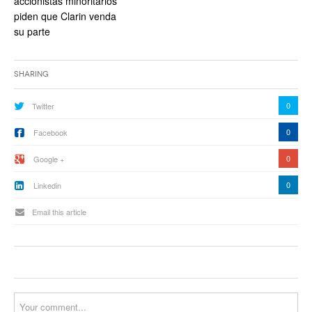
accionistas minoritarios
piden que Clarin venda
su parte
Sharing
0
Twitter
0
Facebook
0
Google +
0
Linkedin
Email this article