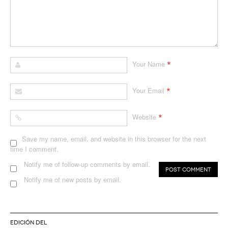
*
Your Name
*
Your Email
*
Website
Save my name, email, and website in this browser for the next
time I comment.
Notify me of follow-up comments by email.
Notify me of new posts by email.
EDICIÓN DEL