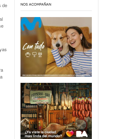
s de
NOS ACOMPAÑAN
al
se
ayas
ra
ta