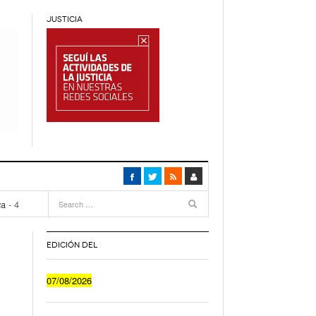
JUSTICIA
4
months
ca
- 4
EDICIÓN DEL
Cuánto Le Cuesta A Un Joven Irse A Vivir Sólo
07/08/2026