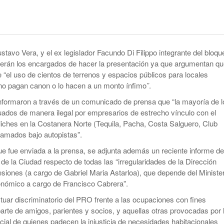
smo
Maduro Enfrenta Una Audiencia Clave En
-
Anuncian Obras Para Las Escuelas Del Delta
Nueva York
10 months ago
Kicillof Lanzo El MDF Con Una Demostración
Bomba Electoral: El Gobierno Saca
De Fuerza Que Lo Ubica En La Primera Línea
Retenciones A Los Granos
stavo Vera, y el ex legislador Facundo Di Filippo integrante del bloqu
- 1 year ago
De La Oposición A Milei
erán los encargados de hacer la presentación ya que argumentan qu
ortal
Cristina No Quiso Devolver Ni Un Sólo Peso
“el uso de cientos de terrenos y espacios públicos para locales
Axel Kicillof Despidió A Pepe Mujica Y Pidió
o pagan canon o lo hacen a un monto ínfimo’’.
- 1 year
Perdón Por “los Agravios” Libertarios
El Gobierno Lanza Un Servicio Militar
ago
IBRA
Voluntario: “Fuego Sagrado”
nformaron a través de un comunicado de prensa que “la mayoría de l
View All
uados de manera ilegal por empresarios de estrecho vínculo con el
ches en la Costanera Norte (Tequila, Pacha, Costa Salguero, Club
llamados bajo autopistas”.
ue fue enviada a la prensa, se adjunta además un reciente informe de
 de la Ciudad respecto de todas las “irregularidades de la Dirección
iones (a cargo de Gabriel Maria Astarloa), que depende del Minister
onómico a cargo de Francisco Cabrera”.
ctuar discriminatorio del PRO frente a las ocupaciones con fines
arte de amigos, parientes y socios, y aquellas otras provocadas por 
ial de quienes padecen la injusticia de necesidades habitacionales