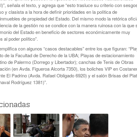
)”, señala el texto, y agrega que “esto trasluce su criterio con sesgo
o y clasista a la hora de definir prioridades en la política de
nmuebles de propiedad del Estado. Del mismo modo la retórica ofici
iciencia de la gestión no se condice con la manera ruinosa con la que 
trimonio del Estado en beneficio de sectores económicamente muy
s al poder político”.
mplifica con algunos “casos destacables” entre los que figuran: “Pl
to de la Facultad de Derecho de la UBA; Playas de estacionamiento
ino de Palermo (Dorrego y Libertador); canchas de Tenis de Obras
Nación (en Avda. Figueroa Alcorta 7350), los boliches VIP en Costane
nte El Padrino (Avda. Rafael Obligado 6920) y el salón Brisas del Pla
haval Rodríguez 1381)”.
acionadas