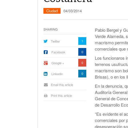
La Corte Quiere Reformar En El Mecani
De Selección De Jueces Por Fuera De La
Ciudad
04/03/2014
Política
Expectativa Por La Cumbre Entre Milei Y
Trump
Pablo Bergel y Gu
Sharing
Verde Alameda, s
Van A Investigar La Ruta Del Fentanilo M
1
Twitter
macrismo permite 
comerciales que n
Orden Judicial En Estados Unidos Para
0
Facebook
Congelar 280 Millones Vinculados A $L
Los funcionaros i
0
Google +
terrenos usufruct
macrismo son boli
0
Linkedin
Brisas), o en los 
Email this article
En la denuncia, q
Auditoría General
Print this article
General de Conces
de Desarrollo Ec
“Es evidente el a
comerciales por p
desesperación soc