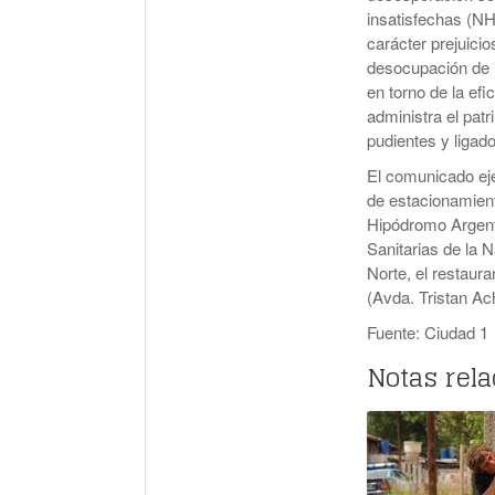
insatisfechas (NHI
carácter prejuicios
desocupación de i
en torno de la ef
administra el pa
pudientes y ligado
El comunicado eje
de estacionamien
Hipódromo Argent
Sanitarias de la 
Norte, el restaura
(Avda. Tristan Ac
Fuente: Ciudad 1
Notas rel