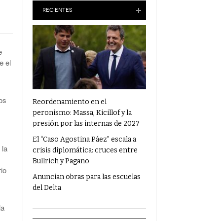
Anuncian Obras Para Las Escuelas Del Delta
RECIENTES
¿Qué Alimentos Te Pueden Cambiar El
Humor?
e
e el
Condenaron Al Ex Marido De Julieta Prandi A
19 Años De Cárcel Por Abuso Sexual
Ajuste En Discapacidad: Organizaciones
Denunciaron Al Gobierno Ante La ONU
os
Reordenamiento en el
peronismo: Massa, Kicillof y la
presión por las internas de 2027
El “Caso Agostina Páez” escala a
 la
crisis diplomática: cruces entre
Bullrich y Pagano
io
Anuncian obras para las escuelas
del Delta
la