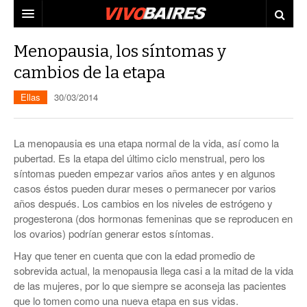
CIUDAD
Menopausia, los síntomas y
cambios de la etapa
PAÍS
Ellas
30/03/2014
AGENDA
CONURBANO
PERSONAJES
ELECCIONES
La menopausia es una etapa normal de la vida, así como la
MUNDO
ECONOMÍA
pubertad. Es la etapa del último ciclo menstrual, pero los
síntomas pueden empezar varios años antes y en algunos
ELLAS
JUDICIALES
casos éstos pueden durar meses o permanecer por varios
años después. Los cambios en los niveles de estrógeno y
TECNO
progesterona (dos hormonas femeninas que se reproducen en
los ovarios) podrían generar estos síntomas.
VIDEOS
Hay que tener en cuenta que con la edad promedio de
sobrevida actual, la menopausia llega casi a la mitad de la vida
de las mujeres, por lo que siempre se aconseja las pacientes
que lo tomen como una nueva etapa en sus vidas.