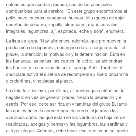
nutrientes que aportan glucosa, uno de los principales
combustibles para el cerebro. “En este grupo encontramos al
pollo, pavo, quesos, pescados, huevos, tofu (queso de soja)
semillas de sésamo, zapallo, almendras, maní, cereales
integrales, legumbres, ají, espinaca, leche y soja”, enumera.
La lista es larga. “Hay alimentos, además, que promueven la
producción de dopamina, encargada de la energía mental, el
placer, la atención, la motivación y la determinación. Está en
las bananas, las paltas, las carnes, la leche, las almendras,
los huevos y los porotos de soja”, agrega Katz. También el
chocolate activa el sistema de recompensa y libera dopamina
y endorfinas, vinculadas al placer.
La dieta feliz incluye, por último, alimentos que actúan por la
negativa: en vez de generar placer, frenan la depresión y el
estrés. Por eso, debe ser rica en vitaminas del grupo B, tanto
las que están en la carne magra de cerdo, el jamón o las
avellanas como las que están en las verduras de hoja verde
(espinacas, acelgas y berros) y las legumbres, las sardinas y
el trigo integral. Además, debe tener zinc, que es un calmante