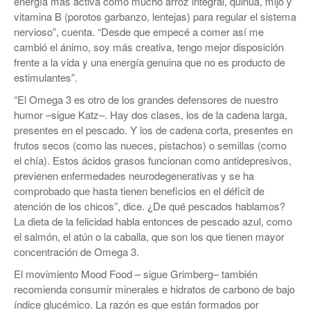
energía más activa como mucho arroz integral, quinua, mijo y
vitamina B (porotos garbanzo, lentejas) para regular el sistema
nervioso”, cuenta. “Desde que empecé a comer así me
cambió el ánimo, soy más creativa, tengo mejor disposición
frente a la vida y una energía genuina que no es producto de
estimulantes”.
“El Omega 3 es otro de los grandes defensores de nuestro
humor –sigue Katz–. Hay dos clases, los de la cadena larga,
presentes en el pescado. Y los de cadena corta, presentes en
frutos secos (como las nueces, pistachos) o semillas (como
el chía). Estos ácidos grasos funcionan como antidepresivos,
previenen enfermedades neurodegenerativas y se ha
comprobado que hasta tienen beneficios en el déficit de
atención de los chicos”, dice. ¿De qué pescados hablamos?
La dieta de la felicidad habla entonces de pescado azul, como
el salmón, el atún o la caballa, que son los que tienen mayor
concentración de Omega 3.
El movimiento Mood Food – sigue Grimberg– también
recomienda consumir minerales e hidratos de carbono de bajo
índice glucémico. La razón es que están formados por