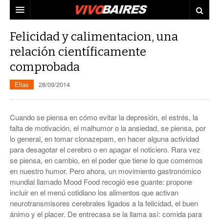
CIUDAD
Felicidad y calimentacion, una
relación científicamente
PAÍS
comprobada
AGENDA
CONURBANO
Ellas
28/09/2014
PERSONAJES
ELECCIONES
MUNDO
ECONOMÍA
Cuando se piensa en cómo evitar la depresión, el estrés, la
falta de motivación, el malhumor o la ansiedad, se piensa, por
ELLAS
JUDICIALES
lo general, en tomar clonazepam, en hacer alguna actividad
para desagotar el cerebro o en apagar el noticiero. Rara vez
TECNO
se piensa, en cambio, en el poder que tiene lo que comemos
en nuestro humor. Pero ahora, un movimiento gastronómico
VIDEOS
mundial llamado Mood Food recogió ese guante: propone
incluir en el menú cotidiano los alimentos que activan
neurotransmisores cerebrales ligados a la felicidad, el buen
ánimo y el placer. De entrecasa se la llama así: comida para