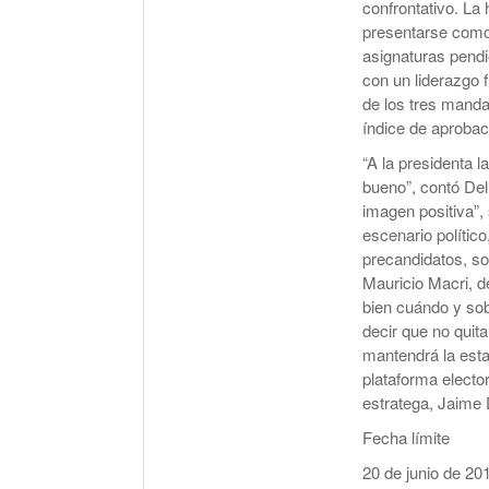
confrontativo. La
presentarse como 
asignaturas pendi
con un liderazgo 
de los tres mandat
índice de aprobac
“A la presidenta 
bueno”, contó Del
imagen positiva”, 
escenario polític
precandidatos, so
Mauricio Macri, d
bien cuándo y sob
decir que no quita
mantendrá la esta
plataforma electo
estratega, Jaime
Fecha límite
20 de junio de 20