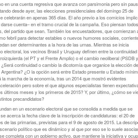
York
mo en una cuenta regresiva que avanza con parsimonia pero sin paus
Kicillof Lanzo El MDF Con Una Demostración De
mp
ontando desde ayer, las elecciones presidenciales del domingo 25 de
Bomba Electoral: El Gobierno Saca Retenciones A
Fuerza Que Lo Ubica En La Primera Línea De La
Los Granos
e celebrarán en apenas 365 días. El año previo a los comicios impli
- 1 year ago
Oposición A Milei
n darse cuenta– en el tramo crucial de la campaña. Eso piensan todos
Cristina No Quiso Devolver Ni Un Sólo Peso
cos, del partido que sean. También los encuestadores, que comienzan 
Axel Kicillof Despidió A Pepe Mujica Y Pidió Perdón
itmo febril para detectar estables o nuevos humores sociales, corrient
- 1 year ago
Por “los Agravios” Libertarios
ar
El Gobierno Lanza Un Servicio Militar Voluntario:
edan ser determinantes a la hora de las urnas. Mientras se inicia
“Fuego Sagrado”
View All
o electoral, los vecinos Brasil y Uruguay definen entre la continuidad
roizquierda (el PT y el Frente Amplio) o el cambio neoliberal (PSDB 
. ¿Será continuidad o cambio la dicotomía que organice la elección de
 Argentina? ¿O la opción será entre Estado presente u Estado míni
rá la marcha de la economía, tras un 2014 que mostró evidentes
eleración pero sobre el que algunos especialistas tienen expectativ
os últimos meses y los primeros de 2015? Y, por último, ¿cómo se vi
stintos precandidatos?
undan en un escenario electoral que se consolida a medida que se
se acerca la fecha clave de la inscripción de candidaturas: el 20 de
es de las primarias, previstas para el 9 de agosto de 2015. La descrip
escenario político que es dinámico y al que por eso se lo suele asocia
 se completa con un gobierno activo, que mantiene la iniciativa y ocu