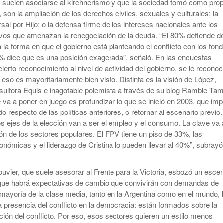
 suelen asociarse al kirchnerismo y que la sociedad tomó como prop
son la ampliación de los derechos civiles, sexuales y culturales; la
al por Hijo; o la defensa firme de los intereses nacionales ante los
ivos que amenazan la renegociación de la deuda. “El 80% defiende d
 la forma en que el gobierno está planteando el conflicto con los fon
0% dice que es una posición exagerada”, señaló. En las encuestas
ierto reconocimiento al nivel de actividad del gobierno, se le recono
 eso es mayoritariamente bien visto. Distinta es la visión de López,
nsultora Equis e inagotable polemista a través de su blog Ramble Tam
 va a poner en juego es profundizar lo que se inició en 2003, que imp
 respecto de las políticas anteriores, o retornar al escenario previo.
os ejes de la elección van a ser el empleo y el consumo. La clave va 
ión de los sectores populares. El FPV tiene un piso de 33%, las
onómicas y el liderazgo de Cristina lo pueden llevar al 40%”, subrayó
uvier, que suele asesorar al Frente para la Victoria, esbozó un escen
l que habrá expectativas de cambio que convivirán con demandas de
a mayoría de la clase media, tanto en la Argentina como en el mundo, 
a presencia del conflicto en la democracia: están formados sobre la
ación del conflicto. Por eso, esos sectores quieren un estilo menos