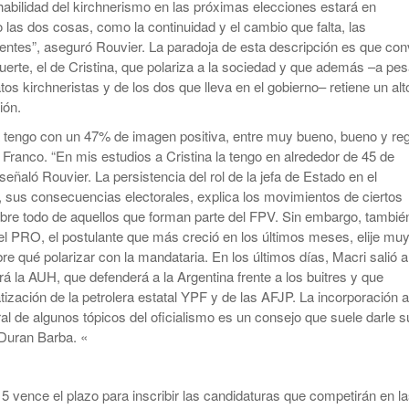
 habilidad del kirchnerismo en las próximas elecciones estará en
las dos cosas, como la continuidad y el cambio que falta, las
entes”, aseguró Rouvier. La paradoja de esta descripción es que con
fuerte, el de Cristina, que polariza a la sociedad y que además –a pes
os kirchneristas y de los dos que lleva en el gobierno– retiene un alt
ión.
la tengo con un 47% de imagen positiva, entre muy bueno, bueno y reg
 Franco. “En mis estudios a Cristina la tengo en alrededor de 45 de
señaló Rouvier. La persistencia del rol de la jefa de Estado en el
o, sus consecuencias electorales, explica los movimientos de ciertos
bre todo de aquellos que forman parte del FPV. Sin embargo, tambié
el PRO, el postulante que más creció en los últimos meses, elije mu
re qué polarizar con la mandataria. En los últimos días, Macri salió a
rá la AUH, que defenderá a la Argentina frente a los buitres y que
tización de la petrolera estatal YPF y de las AFJP. La incorporación 
ral de algunos tópicos del oficialismo es un consejo que suele darle s
 Duran Barba. «
15 vence el plazo para inscribir las candidaturas que competirán en l