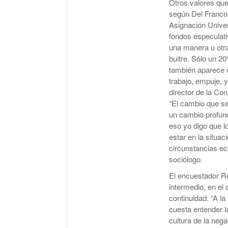
Otros valores que
según Del Franco, 
Asignación Univers
fondos especulat
una manera u otra
buitre. Sólo un 2
también aparece c
trabajo, empuje, y
director de la Co
“El cambio que se
un cambio profundo
eso yo digo que l
estar en la situac
circunstancias ec
sociólogo.
El encuestador Ro
intermedio, en e
continuidad. “A l
cuesta entender l
cultura de la neg