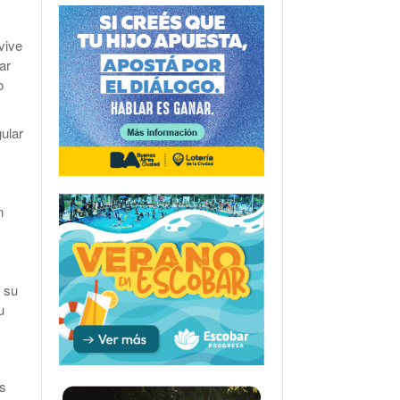
vive
ar
o
ular
n
y
a su
u
as