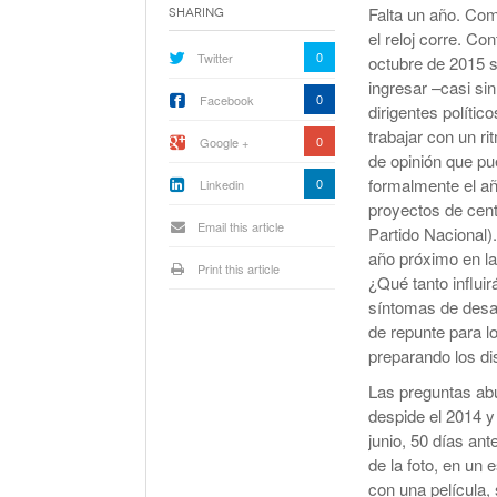
Selección De Jueces Por Fuera De La Política
Falta un año. Co
Sharing
Expectativa Por La Cumbre Entre Milei Y Tru
el reloj corre. C
0
Twitter
octubre de 2015 s
ingresar –casi si
Van A Investigar La Ruta Del Fentanilo Mortal
0
Facebook
dirigentes políti
trabajar con un r
0
Google +
Orden Judicial En Estados Unidos Para Congel
de opinión que pu
280 Millones Vinculados A $LIBRA
formalmente el añ
0
Linkedin
proyectos de cent
Email this article
Partido Nacional)
año próximo en la
Print this article
¿Qué tanto influi
síntomas de desac
de repunte para l
preparando los di
Las preguntas ab
despide el 2014 y 
junio, 50 días ant
de la foto, en un 
con una película,