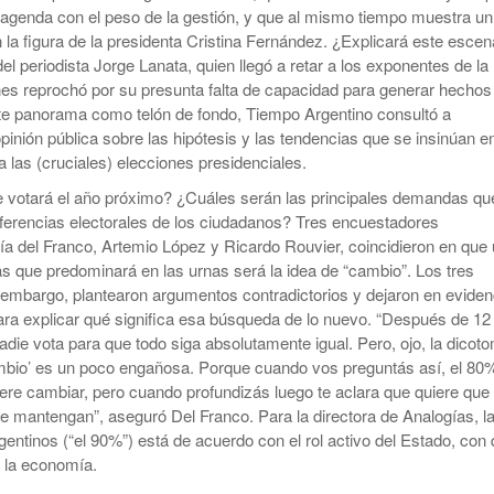
 agenda con el peso de la gestión, y que al mismo tiempo muestra un
n la figura de la presidenta Cristina Fernández. ¿Explicará este escen
d del periodista Jorge Lanata, quien llegó a retar a los exponentes de la
nes reprochó por su presunta falta de capacidad para generar hechos
te panorama como telón de fondo, Tiempo Argentino consultó a
pinión pública sobre las hipótesis y las tendencias que se insinúan en
a las (cruciales) elecciones presidenciales.
e votará el año próximo? ¿Cuáles serán las principales demandas qu
eferencias electorales de los ciudadanos? Tres encuestadores
ía del Franco, Artemio López y Ricardo Rouvier, coincidieron en que
as que predominará en las urnas será la idea de “cambio”. Los tres
n embargo, plantearon argumentos contradictorios y dejaron en eviden
ara explicar qué significa esa búsqueda de lo nuevo. “Después de 12
adie vota para que todo siga absolutamente igual. Pero, ojo, la dicot
mbio’ es un poco engañosa. Porque cuando vos preguntás así, el 80%
iere cambiar, pero cuando profundizás luego te aclara que quiere que
 mantengan”, aseguró Del Franco. Para la directora de Analogías, l
gentinos (“el 90%”) está de acuerdo con el rol activo del Estado, con
n la economía.