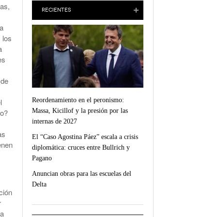
as,
RECIENTES
¿Qué Alimentos Te Pueden Cambiar El Humor?
ca
 los
Condenaron Al Ex Marido De Julieta Prandi A 19
a
Años De Cárcel Por Abuso Sexual
es
Ajuste En Discapacidad: Organizaciones
Denunciaron Al Gobierno Ante La ONU
 de
y
Reordenamiento en el peronismo:
l
Massa, Kicillof y la presión por las
mo?
internas de 2027
as
El “Caso Agostina Páez” escala a crisis
enen
diplomática: cruces entre Bullrich y
Pagano
Anuncian obras para las escuelas del
Delta
ción
r
pa