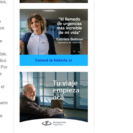
ios,
e
dos
ce
ble.
licó
 Por
a
 el
ario
le