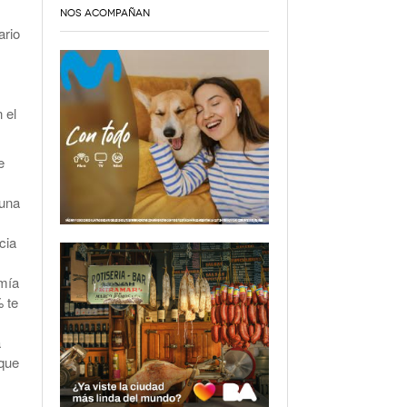
NOS ACOMPAÑAN
ario
 el
e
 una
cia
omía
 te
a
 que