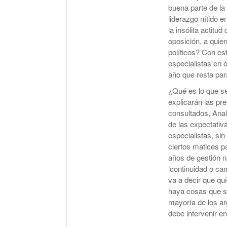
buena parte de la
liderazgo nítido e
la insólita actitu
oposición, a quie
políticos? Con es
especialistas en o
año que resta par
¿Qué es lo que s
explicarán las pr
consultados, Anal
de las expectativ
especialistas, si
ciertos matices p
años de gestión n
‘continuidad o ca
va a decir que qu
haya cosas que se
mayoría de los ar
debe intervenir e