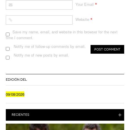
*
Your Email
*
Website
Save my name, email, and website in this browser for the next
time I comment.
Notify me of follow-up comments by email.
Notify me of new posts by email.
EDICIÓN DEL
09/08/2026
RECIENTES