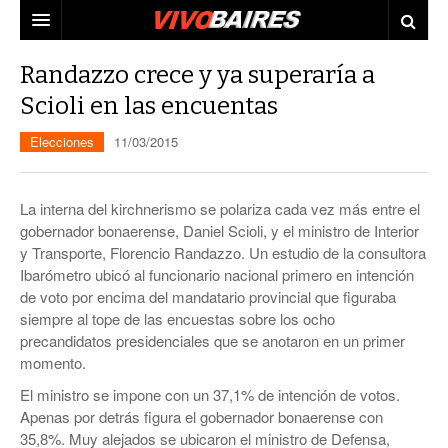
CIUDAD
Randazzo crece y ya superaría a
Scioli en las encuentas
PAÍS
Elecciones
11/03/2015
AGENDA
CONURBANO
PERSONAJES
ELECCIONES
La interna del kirchnerismo se polariza cada vez más entre el
MUNDO
ECONOMÍA
gobernador bonaerense, Daniel Scioli, y el ministro de Interior
y Transporte, Florencio Randazzo. Un estudio de la consultora
ELLAS
JUDICIALES
Ibarómetro ubicó al funcionario nacional primero en intención
de voto por encima del mandatario provincial que figuraba
TECNO
siempre al tope de las encuestas sobre los ocho
precandidatos presidenciales que se anotaron en un primer
VIDEOS
momento.
El ministro se impone con un 37,1% de intención de votos.
Apenas por detrás figura el gobernador bonaerense con
35,8%. Muy alejados se ubicaron el ministro de Defensa,