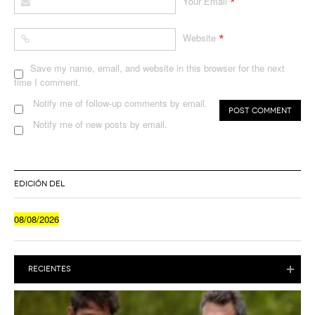
*
Your Email
*
Website
Save my name, email, and website in this browser for the next
time I comment.
Notify me of follow-up comments by email.
Notify me of new posts by email.
EDICIÓN DEL
08/08/2026
RECIENTES