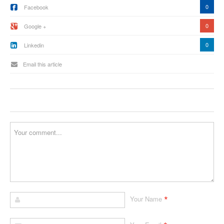
0
Facebook
0
Google +
0
Linkedin
Email this article
*
Your Name