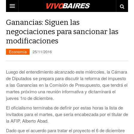
CIUDAD
Ganancias: Siguen las
negociaciones para sancionar las
PAÍS
modificaciones
AGENDA
CONURBANO
Economía
25/11/2016
PERSONAJES
ELECCIONES
MUNDO
ECONOMÍA
Luego del entendimiento alcanzado este miércoles, la Cámara
de Diputados se prepara para discutir la reforma del impuesto
ELLAS
JUDICIALES
a las Ganancias en la Comisión de Presupuesto, que tendrá el
martes próximo una reunión informativa y dictaminará el
TECNO
jueves 1ro de diciembre.
VIDEOS
El oficialismo terminaba de definir por estas horas la lista de
invitados para el martes, que sería encabezada por el titular de
la AFIP, Alberto Abad.
Dado que el acuerdo para tratar el proyecto el 6 de diciembre