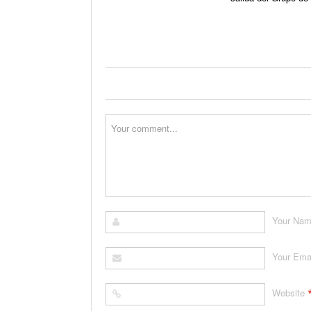
Your Na
Your Ema
Website