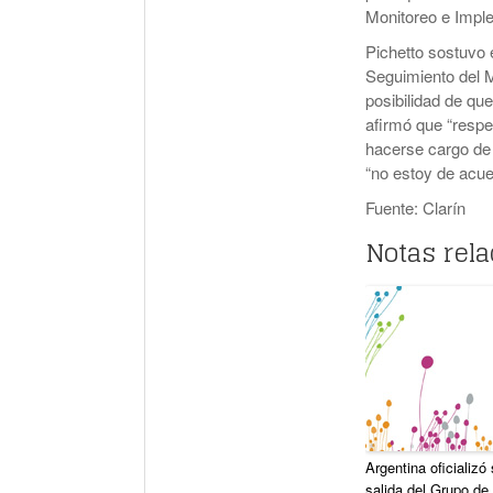
Monitoreo e Impl
Pichetto sostuvo 
Seguimiento del Mi
posibilidad de que
afirmó que “respet
hacerse cargo de 
“no estoy de acue
Fuente: Clarín
Notas rel
Argentina oficializó
salida del Grupo de