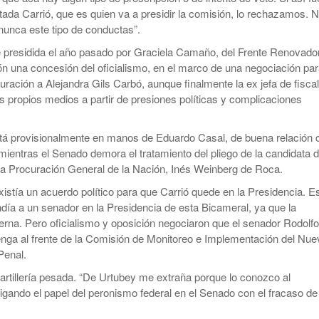
utada Carrió, que es quien va a presidir la comisión, lo rechazamos. 
unca este tipo de conductas”.
 presidida el año pasado por Graciela Camaño, del Frente Renovador
n una concesión del oficialismo, en el marco de una negociación pa
uración a Alejandra Gils Carbó, aunque finalmente la ex jefa de fisca
s propios medios a partir de presiones políticas y complicaciones
stá provisionalmente en manos de Eduardo Casal, de buena relación 
ientras el Senado demora el tratamiento del pliego de la candidata 
la Procuración General de la Nación, Inés Weinberg de Roca.
istía un acuerdo político para que Carrió quede en la Presidencia. E
ndía a un senador en la Presidencia de esta Bicameral, ya que la
erna. Pero oficialismo y oposición negociaron que el senador Rodolfo
nga al frente de la Comisión de Monitoreo e Implementación del Nue
Penal.
 artillería pesada. “De Urtubey me extraña porque lo conozco al
ligando el papel del peronismo federal en el Senado con el fracaso de