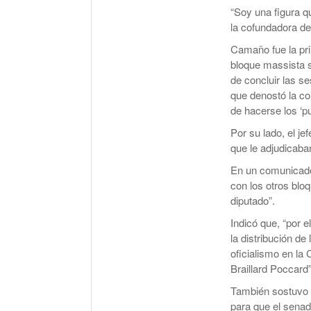
“Soy una figura q
la cofundadora 
Camaño fue la prim
bloque massista 
de concluir las se
que denostó la co
de hacerse los ‘pu
Por su lado, el j
que le adjudicaba
En un comunicado
con los otros blo
diputado”.
Indicó que, “por e
la distribución de
oficialismo en la
Braillard Poccard”
También sostuvo 
para que el senad