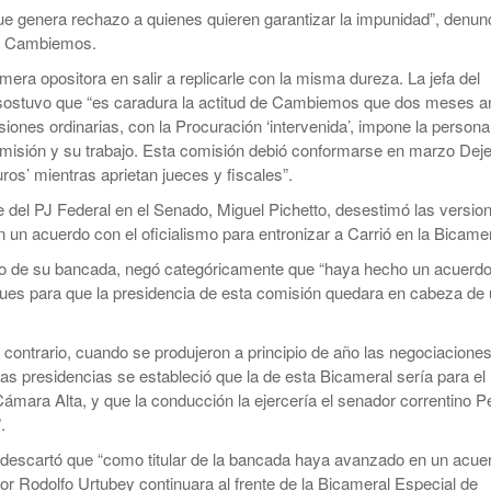
ue genera rechazo a quienes quieren garantizar la impunidad”, denun
de Cambiemos.
era opositora en salir a replicarle con la misma dureza. La jefa del
sostuvo que “es caradura la actitud de Cambiemos que dos meses a
siones ordinarias, con la Procuración ‘intervenida’, impone la persona
misión y su trabajo. Esta comisión debió conformarse en marzo Dej
ros’ mientras aprietan jueces y fiscales”.
efe del PJ Federal en el Senado, Miguel Pichetto, desestimó las versio
n un acuerdo con el oficialismo para entronizar a Carrió en la Bicamer
 de su bancada, negó categóricamente que “haya hecho un acuerd
ques para que la presidencia de esta comisión quedara en cabeza de
l contrario, cuando se produjeron a principio de año las negociacione
 las presidencias se estableció que la de esta Bicameral sería para el
 Cámara Alta, y que la conducción la ejercería el senador correntino P
.
descartó que “como titular de la bancada haya avanzado en un acue
or Rodolfo Urtubey continuara al frente de la Bicameral Especial de