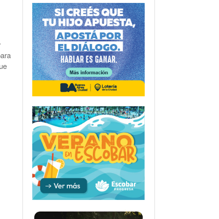
y
para
que