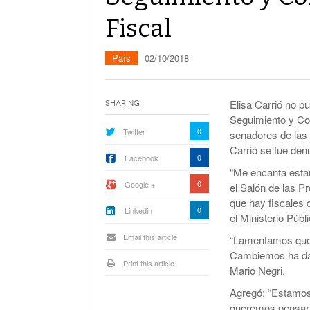
La Corte Quiere Reformar En El Mecani
De Selección De Jueces Por Fuera De La
Fiscal
Política
Expectativa Por La Cumbre Entre Milei Y
País
02/10/2018
Trump
Van A Investigar La Ruta Del Fentanilo M
Elisa Carrió no 
Sharing
Seguimiento y Con
Orden Judicial En Estados Unidos Para
0
Twitter
senadores de las 
Congelar 280 Millones Vinculados A $L
Carrió se fue den
0
Facebook
“Me encanta estar
0
Google +
el Salón de las P
que hay fiscales 
0
Linkedin
el Ministerio Públi
Email this article
“Lamentamos que 
Cambiemos ha dado
Print this article
Mario Negri.
Agregó: “Estamos
queremos pensar q