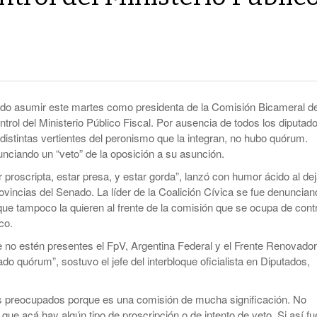
smo
Maduro Enfrenta Una Audiencia Clave En
-
Anuncian Obras Para Las Escuelas Del Delta
Nueva York
10 months ago
Kicillof Lanzo El MDF Con Una Demostración
Bomba Electoral: El Gobierno Saca
De Fuerza Que Lo Ubica En La Primera Línea
Retenciones A Los Granos
- 1 year ago
De La Oposición A Milei
ortal
Cristina No Quiso Devolver Ni Un Sólo Peso
pudo asumir este martes como presidenta de la Comisión Bicameral d
Axel Kicillof Despidió A Pepe Mujica Y Pidió
- 1 year
trol del Ministerio Público Fiscal. Por ausencia de todos los diputad
Perdón Por “los Agravios” Libertarios
El Gobierno Lanza Un Servicio Militar
ago
distintas vertientes del peronismo que la integran, no hubo quórum.
IBRA
Voluntario: “Fuego Sagrado”
unciando un “veto” de la oposición a su asunción.
View All
 proscripta, estar presa, y estar gorda”, lanzó con humor ácido al dej
rovincias del Senado. La líder de la Coalición Cívica se fue denuncia
que tampoco la quieren al frente de la comisión que se ocupa de contr
co.
no estén presentes el FpV, Argentina Federal y el Frente Renovador
 quórum”, sostuvo el jefe del interbloque oficialista en Diputados,
 preocupados porque es una comisión de mucha significación. No
ue acá hay algún tipo de proscripción o de intento de veto. Si así fu