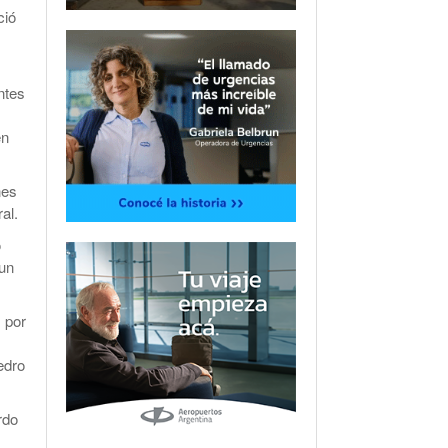
ció
ntes
en
nes
al.
o
 un
s por
edro
rdo