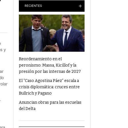
Anuncian Obras Para Las Escuelas Del Delta
RECIENTES
¿Qué Alimentos Te Pueden Cambiar El
Humor?
Condenaron Al Ex Marido De Julieta Prandi A
19 Años De Cárcel Por Abuso Sexual
e
os y
Ajuste En Discapacidad: Organizaciones
Denunciaron Al Gobierno Ante La ONU
Reordenamiento en el
peronismo: Massa, Kicillof y la
ar
presión por las internas de 2027
ndo
El “Caso Agostina Páez” escala a
olar
crisis diplomática: cruces entre
Bullrich y Pagano
.
Anuncian obras para las escuelas
del Delta
era