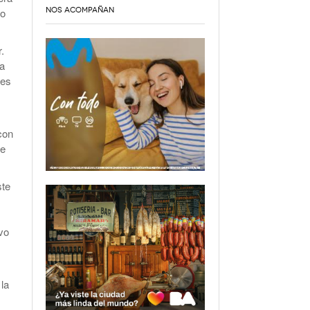
No
NOS ACOMPAÑAN
.
ra
les
con
de
ste
vo
 la