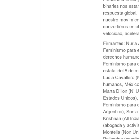
binaries nos esta
respuesta global
nuestro movimien
convertirnos en el
velocidad, aceler
Firmantes: Nuria 
Feminismo para el
derechos humanos 
Feminismo para e
estatal del 8 de 
Lucia Cavallero (
humanos, México),
Marta Dillon (Ni 
Estados Unidos), L
Feminismo para e
Argentina), Sonia
Krishnan (All Ind
(abogada y activis
Montella (Non Una
Pellegrino (escrit