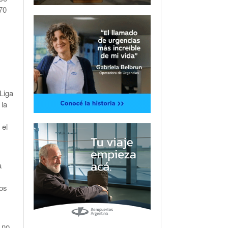
70
 Liga
 la
 el
a
ios
, no