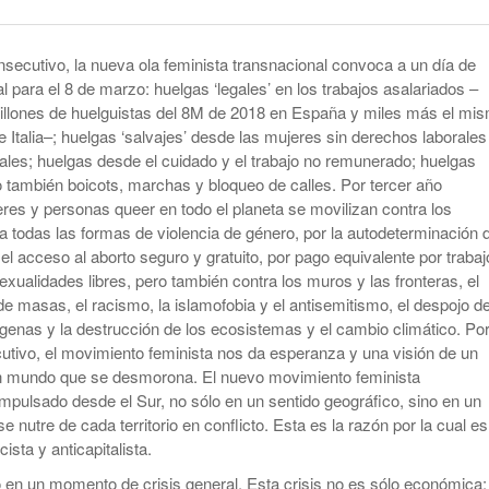
smo
Maduro Enfrenta Una Audiencia Clave En
-
Anuncian Obras Para Las Escuelas Del Delta
Nueva York
10 months ago
nsecutivo, la nueva ola feminista transnacional convoca a un día de
Kicillof Lanzo El MDF Con Una Demostración
Bomba Electoral: El Gobierno Saca
l para el 8 de marzo: huelgas ‘legales’ en los trabajos asalariados –
De Fuerza Que Lo Ubica En La Primera Línea
Retenciones A Los Granos
illones de huelguistas del 8M de 2018 en España y miles más el mi
- 1 year ago
De La Oposición A Milei
 Italia–; huelgas ‘salvajes’ desde las mujeres sin derechos laborales
ortal
Cristina No Quiso Devolver Ni Un Sólo Peso
ales; huelgas desde el cuidado y el trabajo no remunerado; huelgas
Axel Kicillof Despidió A Pepe Mujica Y Pidió
ro también boicots, marchas y bloqueo de calles. Por tercer año
- 1 year
Perdón Por “los Agravios” Libertarios
El Gobierno Lanza Un Servicio Militar
res y personas queer en todo el planeta se movilizan contra los
ago
IBRA
Voluntario: “Fuego Sagrado”
ra todas las formas de violencia de género, por la autodeterminación 
View All
el acceso al aborto seguro y gratuito, por pago equivalente por trabaj
exualidades libres, pero también contra los muros y las fronteras, el
e masas, el racismo, la islamofobia y el antisemitismo, el despojo de
enas y la destrucción de los ecosistemas y el cambio climático. Po
utivo, el movimiento feminista nos da esperanza y una visión de un
un mundo que se desmorona. El nuevo movimiento feminista
impulsado desde el Sur, no sólo en un sentido geográfico, sino en un
 se nutre de cada territorio en conflicto. Esta es la razón por la cual es
cista y anticapitalista.
en un momento de crisis general. Esta crisis no es sólo económica;