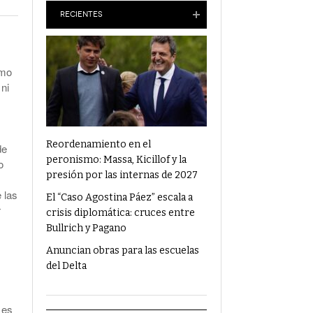
Anuncian Obras Para Las Escuelas Del Delta
RECIENTES
¿Qué Alimentos Te Pueden Cambiar El
Humor?
smo
 ni
Condenaron Al Ex Marido De Julieta Prandi A
19 Años De Cárcel Por Abuso Sexual
Ajuste En Discapacidad: Organizaciones
Denunciaron Al Gobierno Ante La ONU
Reordenamiento en el
de
peronismo: Massa, Kicillof y la
o
presión por las internas de 2027
 las
El “Caso Agostina Páez” escala a
r
crisis diplomática: cruces entre
Bullrich y Pagano
Anuncian obras para las escuelas
del Delta
 es