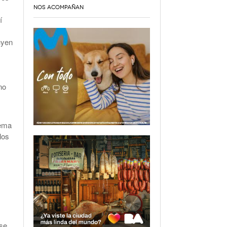
NOS ACOMPAÑAN
í
uyen
no
rema
los
ose