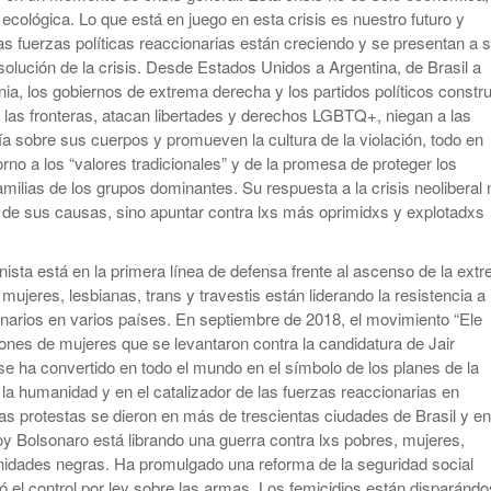
 ecológica. Lo que está en juego en esta crisis es nuestro futuro y
as fuerzas políticas reaccionarias están creciendo y se presentan a s
lución de la crisis. Desde Estados Unidos a Argentina, de Brasil a
lonia, los gobiernos de extrema derecha y los partidos políticos constr
 las fronteras, atacan libertades y derechos LGBTQ+, niegan a las
 sobre sus cuerpos y promueven la cultura de la violación, todo en
rno a los “valores tradicionales” y de la promesa de proteger los
amilias de los grupos dominantes. Su respuesta a la crisis neoliberal 
z de sus causas, sino apuntar contra lxs más oprimidxs y explotadxs
nista está en la primera línea de defensa frente al ascenso de la ext
mujeres, lesbianas, trans y travestis están liderando la resistencia a 
narios en varios países. En septiembre de 2018, el movimiento “Ele
lones de mujeres que se levantaron contra la candidatura de Jair
se ha convertido en todo el mundo en el símbolo de los planes de la
 la humanidad y en el catalizador de las fuerzas reaccionarias en
as protestas se dieron en más de trescientas ciudades de Brasil y en
y Bolsonaro está librando una guerra contra lxs pobres, mujeres,
ades negras. Ha promulgado una reforma de la seguridad social
ró el control por ley sobre las armas. Los femicidios están disparánd