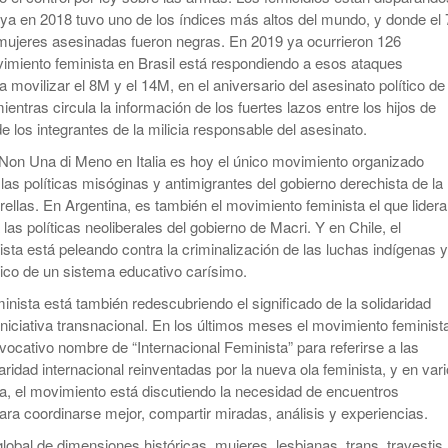
ya en 2018 tuvo uno de los índices más altos del mundo, y donde el 
 mujeres asesinadas fueron negras. En 2019 ya ocurrieron 126
vimiento feminista en Brasil está respondiendo a esos ataques
 movilizar el 8M y el 14M, en el aniversario del asesinato político de
ientras circula la información de los fuertes lazos entre los hijos de
 los integrantes de la milicia responsable del asesinato.
Non Una di Meno en Italia es hoy el único movimiento organizado
las políticas misóginas y antimigrantes del gobierno derechista de la
ellas. En Argentina, es también el movimiento feminista el que lidera
 las políticas neoliberales del gobierno de Macri. Y en Chile, el
sta está peleando contra la criminalización de las luchas indígenas y
ico de un sistema educativo carísimo.
inista está también redescubriendo el significado de la solidaridad
 iniciativa transnacional. En los últimos meses el movimiento feminist
evocativo nombre de “Internacional Feminista” para referirse a las
aridad internacional reinventadas por la nueva ola feminista, y en var
ia, el movimiento está discutiendo la necesidad de encuentros
ara coordinarse mejor, compartir miradas, análisis y experiencias.
 global de dimensiones históricas, mujeres, lesbianas, trans, travestis