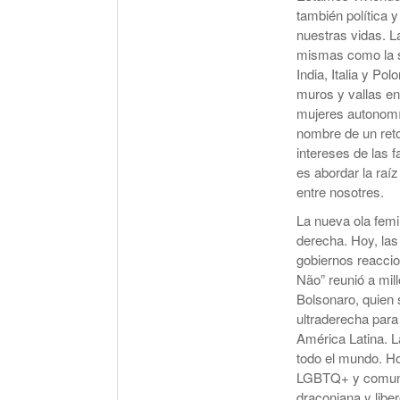
también política y
nuestras vidas. L
mismas como la so
India, Italia y Po
muros y vallas en
mujeres autonomía
nombre de un reto
intereses de las f
es abordar la raí
entre nosotres.
La nueva ola femi
derecha. Hoy, las 
gobiernos reaccio
Não” reunió a mil
Bolsonaro, quien 
ultraderecha para
América Latina. L
todo el mundo. Ho
LGBTQ+ y comunid
draconiana y libe