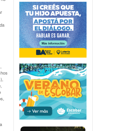
ar
oda
,
chos
),
,
e
s,
ia