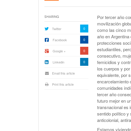
La Corte Quiere Reformar En El Mecani
De Selección De Jueces Por Fuera De La
Política
Por tercer año co
Sharing
Expectativa Por La Cumbre Entre Milei Y
movilización globa
Trump
0
Twitter
como las cinco m
año en Argentina e
Van A Investigar La Ruta Del Fentanilo M
0
Facebook
protecciones soci
estudiantiles, pe
0
Google +
Orden Judicial En Estados Unidos Para
consecutivo, muje
Congelar 280 Millones Vinculados A $L
femicidios y cont
0
Linkedin
los cuerpos y por 
Email this article
equivalente, por s
encarcelamiento d
Print this article
comunidades indíg
tercer año consec
futuro mejor en 
transnacional es 
sentido político y
anticolonial, antira
Estamos viviendo 