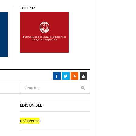
JUSTICIA
4
months
ca
- 4
EDICIÓN DEL
Cuánto Le Cuesta A Un Joven Irse A Vivir Sólo
07/08/2026