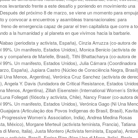
mos levantando frente a este desafío y poniendo en movimiento una
. Después del próximo 8 de marzo, se viene un momento para empuj
to y convocar a encuentros y asambleas transnacionales: para
 freno de emergencia capaz de parar el tren capitalista que corre a t
ando a la humanidad y al planeta en que vivimos hacia la barbarie.
Alabao (periodista y activista, España), Cinzia Arruzza (co-autora de
 99%. Un manifesto, Estados Unidos), Monica Benicio (activista de
y compañera de Marielle, Brasil), Tithi Bhattacharya (co-autora de
l 99%. Un manifesto, Estados Unidos), Julia Cámara (Coordinadora
marzo, España), Jupiara Castro (Núcleo de Consciência Negra, Brasil)
Ni Una Menos, Argentina), Verónica Cruz Sanchez (activista de dere
 Angela Y. Davis (fundadora de Critical Resistance, Estados Unidos
Una Menos, Argentina), Zillah Eisenstein (International Women’s Strike
una Follegati (filósofa y activista, Chile), Nancy Fraser (co-autora d
l 99%. Un manifesto, Estados Unidos), Verónica Gago (Ni Una Meno
 Guajajara (Articulação dos Povos Indígenas do Brasil, Brasil), Kavita
ia Progressive Women’s Association, India), Andrea Medina Rosas
ta, México), Morgane Merteuil (activista feminista, Francia), Tatiana
 di Meno, Italia), Justa Montero (Activista feminista, España), Anton
ora y activista, Brasil), Enrica Rigo (Non Una di Meno, Italia), Paola