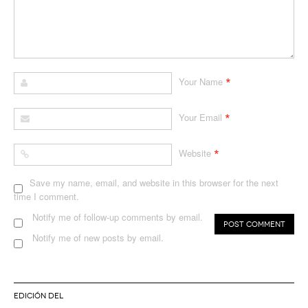
*
Your Name
*
Your Email
*
Website
Save my name, email, and website in this browser for the next
time I comment.
Notify me of follow-up comments by email.
Notify me of new posts by email.
EDICIÓN DEL