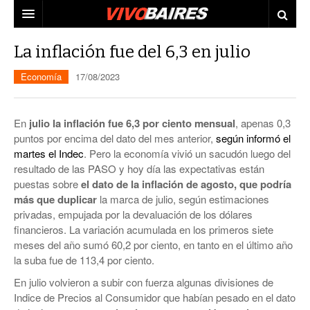
CIUDAD
La inflación fue del 6,3 en julio
PAÍS
Economía
17/08/2023
AGENDA
CONURBANO
En
julio la inflación fue 6,3 por ciento mensual
, apenas 0,3
PERSONAJES
ELECCIONES
puntos por encima del dato del mes anterior,
según informó el
martes el Indec
. Pero la economía vivió un sacudón luego del
MUNDO
ECONOMÍA
resultado de las PASO y hoy día las expectativas están
puestas sobre
el dato de la inflación de agosto, que podría
ELLAS
JUDICIALES
más que duplicar
la marca de julio, según estimaciones
privadas, empujada por la devaluación de los dólares
TECNO
financieros. La variación acumulada en los primeros siete
VIDEOS
meses del año sumó 60,2 por ciento, en tanto en el último año
la suba fue de 113,4 por ciento.
En julio volvieron a subir con fuerza algunas divisiones de
Indice de Precios al Consumidor que habían pesado en el dato