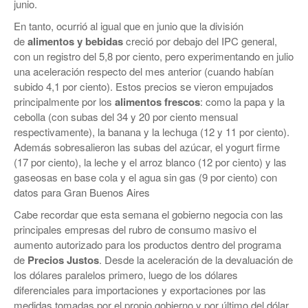
junio.
En tanto, ocurrió al igual que en junio que la división
de
alimentos y bebidas
creció por debajo del IPC general,
con un registro del 5,8 por ciento, pero experimentando en julio
una aceleración respecto del mes anterior (cuando habían
subido 4,1 por ciento). Estos precios se vieron empujados
principalmente por los
alimentos frescos
: como la papa y la
cebolla (con subas del 34 y 20 por ciento mensual
respectivamente), la banana y la lechuga (12 y 11 por ciento).
Además sobresalieron las subas del azúcar, el yogurt firme
(17 por ciento), la leche y el arroz blanco (12 por ciento) y las
gaseosas en base cola y el agua sin gas (9 por ciento) con
datos para Gran Buenos Aires
Cabe recordar que esta semana el gobierno negocia con las
principales empresas del rubro de consumo masivo el
aumento autorizado para los productos dentro del programa
de
Precios Justos
. Desde la aceleración de la devaluación de
los dólares paralelos primero, luego de los dólares
diferenciales para importaciones y exportaciones por las
medidas tomadas por el propio gobierno y por último del dólar