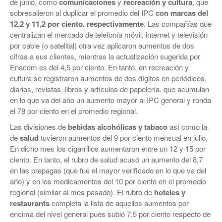
de junio, como
comunicaciones
y
recreación y cultura
, que
sobresalieron al duplicar el promedio del IPC
con marcas del
12,2 y 11,2 por ciento, respectivamente
. Las compañías que
centralizan el mercado de telefonía móvil, internet y televisión
por cable (o satelital) otra vez aplicaron aumentos de dos
cifras a sus clientes, mientras la actualización sugerida por
Enacom es del 4,5 por ciento. En tanto, en recreación y
cultura se registraron aumentos de dos dígitos en periódicos,
diarios, revistas, libros y artículos de papelería, que acumulan
en lo que va del año un aumento mayor al IPC general y ronda
el 78 por ciento en el promedio regional.
Las divisiones de
bebidas alcohólicas y tabaco
así como la
de
salud
tuvieron aumentos del 9 por ciento mensual en julio.
En dicho mes los cigarrillos aumentaron entre un 12 y 15 por
ciento. En tanto, el rubro de salud acusó un aumento del 8,7
en las prepagas (que fue el mayor verificado en lo que va del
año) y en los medicamentos del 10 por ciento en el promedio
regional (similar al mes pasado). El rubro de
hoteles y
restaurants
completa la lista de aquellos aumentos por
encima del nivel general pues subió 7,5 por ciento respecto de