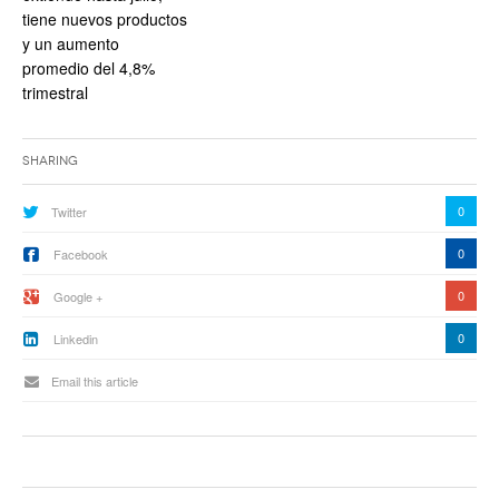
tiene nuevos productos
y un aumento
promedio del 4,8%
trimestral
Sharing
0
Twitter
0
Facebook
0
Google +
0
Linkedin
Email this article