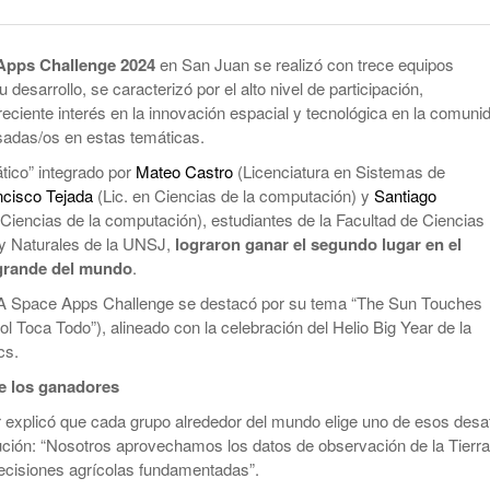
smo
Maduro Enfrenta Una Audiencia Clave En
-
Anuncian Obras Para Las Escuelas Del Delta
Nueva York
10 months ago
pps Challenge 2024
en San Juan se realizó con trece equipos
Kicillof Lanzo El MDF Con Una Demostración
Bomba Electoral: El Gobierno Saca
 desarrollo, se caracterizó por el alto nivel de participación,
De Fuerza Que Lo Ubica En La Primera Línea
Retenciones A Los Granos
eciente interés en la innovación espacial y tecnológica en la comuni
- 1 year ago
De La Oposición A Milei
sadas/os en estas temáticas.
ortal
Cristina No Quiso Devolver Ni Un Sólo Peso
Axel Kicillof Despidió A Pepe Mujica Y Pidió
ático” integrado por
Mateo Castro
(Licenciatura en Sistemas de
- 1 year
Perdón Por “los Agravios” Libertarios
ncisco Tejada
(Lic. en Ciencias de la computación) y
Santiago
El Gobierno Lanza Un Servicio Militar
ago
 Ciencias de la computación), estudiantes de la Facultad de Ciencias
IBRA
Voluntario: “Fuego Sagrado”
View All
 y Naturales de la UNSJ,
lograron ganar el segundo lugar en el
grande del mundo
.
A Space Apps Challenge se destacó por su tema “The Sun Touches
ol Toca Todo”), alineado con la celebración del Helio Big Year de la
cs.
de los ganadores
 explicó que cada grupo alrededor del mundo elige uno de esos desa
ución: “Nosotros aprovechamos los datos de observación de la Tierra
ecisiones agrícolas fundamentadas”.