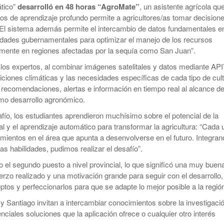
tico”
desarrolló en 48 horas “AgroMate”
, un asistente agrícola qu
os de aprendizaje profundo permite a agricultores/as tomar decision
El sistema además permite el intercambio de datos fundamentales e
tidades gubernamentales para optimizar el manejo de los recursos
lmente en regiones afectadas por la sequía como San Juan”.
los expertos, al combinar imágenes satelitales y datos mediante API
ciones climáticas y las necesidades específicas de cada tipo de cult
e recomendaciones, alertas e información en tiempo real al alcance de
mo desarrollo agronómico.
fío, los estudiantes aprendieron muchísimo sobre el potencial de la
al y el aprendizaje automático para transformar la agricultura: “Cada 
mientos en el área que apunta a desenvolverse en el futuro. Integran
s habilidades, pudimos realizar el desafío”.
o el segundo puesto a nivel provincial, lo que significó una muy buen
uerzo realizado y una motivación grande para seguir con el desarrollo,
ptos y perfeccionarlos para que se adapte lo mejor posible a la regió
y Santiago invitan a intercambiar conocimientos sobre la investigaci
enciales soluciones que la aplicación ofrece o cualquier otro interés