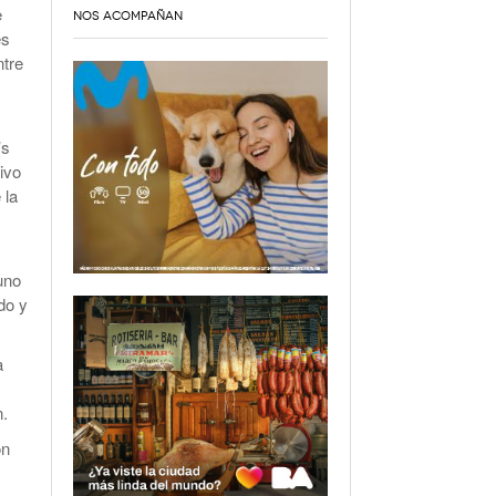
e
NOS ACOMPAÑAN
es
ntre
’s
ivo
 la
uno
do y
a
n.
ón