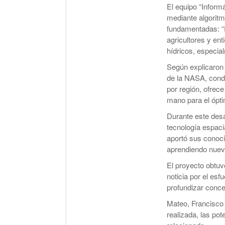
El equipo “Informá
mediante algoritm
fundamentadas: “
agricultores y en
hídricos, especia
Según explicaron 
de la NASA, condi
por región, ofrec
mano para el ópti
Durante este desa
tecnología espaci
aportó sus conoci
aprendiendo nueva
El proyecto obtuv
noticia por el esf
profundizar conce
Mateo, Francisco 
realizada, las pot