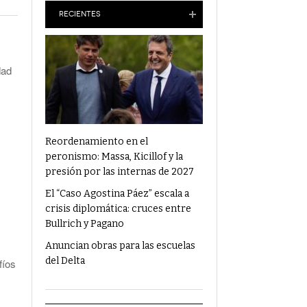
Anuncian Obras Para Las Escuelas Del Delta
RECIENTES
¿Qué Alimentos Te Pueden Cambiar El
Humor?
dad
Condenaron Al Ex Marido De Julieta Prandi A
19 Años De Cárcel Por Abuso Sexual
Ajuste En Discapacidad: Organizaciones
Denunciaron Al Gobierno Ante La ONU
Reordenamiento en el
peronismo: Massa, Kicillof y la
presión por las internas de 2027
El “Caso Agostina Páez” escala a
crisis diplomática: cruces entre
Bullrich y Pagano
Anuncian obras para las escuelas
del Delta
fíos