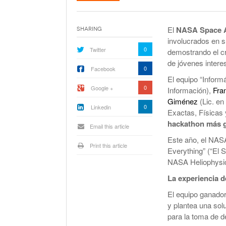
La Corte Quiere Reformar En El Mecani
De Selección De Jueces Por Fuera De La
Política
El
NASA Space A
Sharing
Expectativa Por La Cumbre Entre Milei Y
involucrados en su
Trump
0
Twitter
demostrando el cr
de jóvenes intere
Van A Investigar La Ruta Del Fentanilo M
0
Facebook
El equipo “Inform
0
Google +
Información),
Fra
Orden Judicial En Estados Unidos Para
Giménez
(Lic. en
Congelar 280 Millones Vinculados A $L
0
Linkedin
Exactas, Físicas
hackathon más 
Email this article
Este año, el NAS
Print this article
Everything” (“El S
NASA Heliophysi
La experiencia 
El equipo ganador
y plantea una sol
para la toma de d