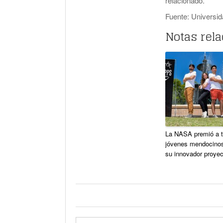
relacionado.
Fuente: Universi
Notas rel
La NASA premió a t
jóvenes mendocinos
su innovador proyec