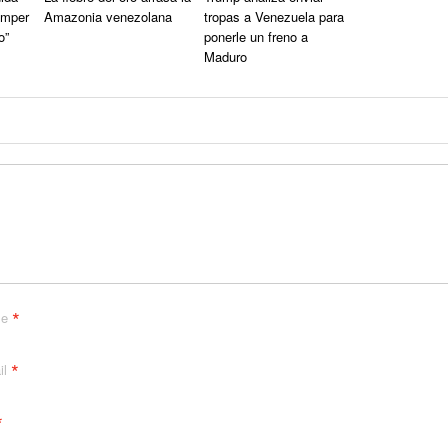
omper
Amazonia venezolana
tropas a Venezuela para
o”
ponerle un freno a
Maduro
*
me
*
il
*