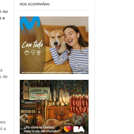
NOS ACOMPAÑAN
o su
a a
as
s de
s
nes
ó a