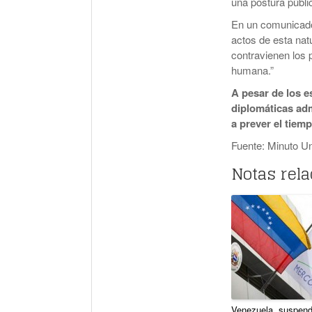
una postura públi
En un comunicado 
actos de esta nat
contravienen los p
humana.”
A pesar de los e
diplomáticas adm
a prever el tiem
Fuente: Minuto U
Notas rel
Venezuela, suspend