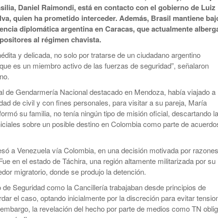
silia, Daniel Raimondi, está en contacto con el gobierno de Luiz
ilva, quien ha prometido interceder. Además, Brasil mantiene baj
dencia diplomática argentina en Caracas, que actualmente alberg
opositores al régimen chavista.
nédita y delicada, no solo por tratarse de un ciudadano argentino
rque es un miembro activo de las fuerzas de seguridad”, señalaron
no.
ial de Gendarmería Nacional destacado en Mendoza, había viajado a
ad de civil y con fines personales, para visitar a su pareja, María
rmó su familia, no tenía ningún tipo de misión oficial, descartando l
iciales sobre un posible destino en Colombia como parte de acuerdo
esó a Venezuela vía Colombia, en una decisión motivada por razone
Fue en el estado de Táchira, una región altamente militarizada por su
edor migratorio, donde se produjo la detención.
io de Seguridad como la Cancillería trabajaban desde principios de
ar el caso, optando inicialmente por la discreción para evitar tensio
 embargo, la revelación del hecho por parte de medios como TN oblig