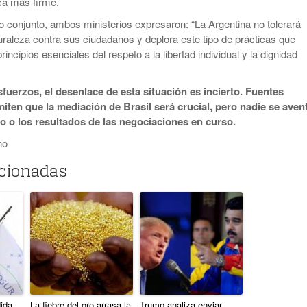
ca más firme.
conjunto, ambos ministerios expresaron: “La Argentina no tolerará
uraleza contra sus ciudadanos y deplora este tipo de prácticas que
rincipios esenciales del respeto a la libertad individual y la dignidad
sfuerzos, el desenlace de esta situación es incierto. Fuentes
iten que la mediación de Brasil será crucial, pero nadie se aven
po o los resultados de las negociaciones en curso.
no
acionadas
ida
La fiebre del oro arrasa la
Trump analiza enviar