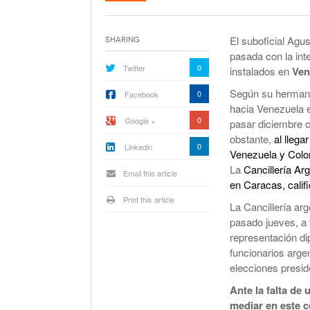
La Corte Quiere Reformar En El Mecani
De Selección De Jueces Por Fuera De La
Política
El suboficial Agu
Sharing
Expectativa Por La Cumbre Entre Milei Y
pasada con la int
Trump
0
Twitter
instalados en
Ven
Van A Investigar La Ruta Del Fentanilo M
Según su hermana
0
Facebook
hacia Venezuela el
0
Google +
pasar diciembre c
Orden Judicial En Estados Unidos Para
obstante,
al llega
Congelar 280 Millones Vinculados A $L
0
Linkedin
Venezuela y Col
La
Cancillería Ar
Email this article
en Caracas, califi
Print this article
La Cancillería ar
pasado jueves, a 
representación di
funcionarios arge
elecciones presid
Ante la falta de
mediar en este co