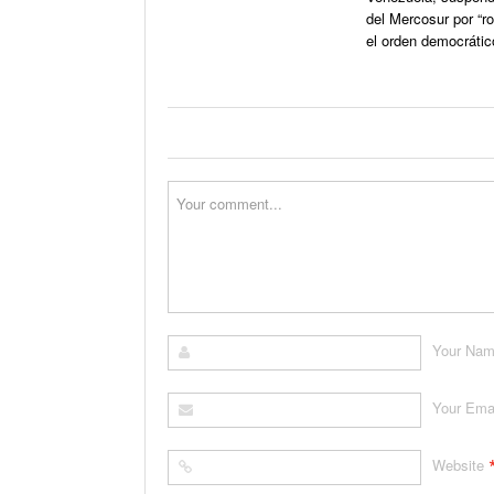
del Mercosur por “r
el orden democrátic
Your Na
Your Ema
Website