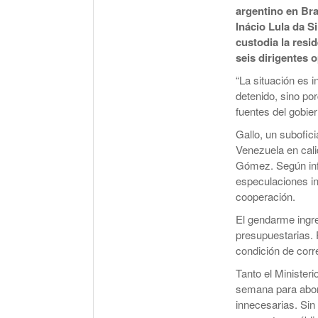
argentino en Bra
Inácio Lula da S
custodia la resi
seis dirigentes 
“La situación es i
detenido, sino po
fuentes del gobier
Gallo, un subofic
Venezuela en calid
Gómez. Según info
especulaciones in
cooperación.
El gendarme ingr
presupuestarias. 
condición de corr
Tanto el Minister
semana para abord
innecesarias. Sin