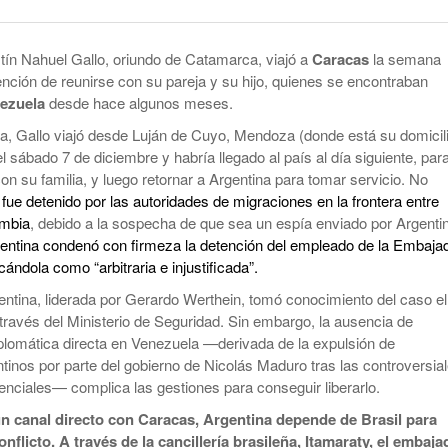
smo
Maduro Enfrenta Una Audiencia Clave En
-
Anuncian Obras Para Las Escuelas Del Delta
Nueva York
10 months ago
stín Nahuel Gallo, oriundo de Catamarca, viajó a
Caracas
la semana
Kicillof Lanzo El MDF Con Una Demostración
Bomba Electoral: El Gobierno Saca
ención de reunirse con su pareja y su hijo, quienes se encontraban
De Fuerza Que Lo Ubica En La Primera Línea
Retenciones A Los Granos
ezuela
desde hace algunos meses.
- 1 year ago
De La Oposición A Milei
ortal
Cristina No Quiso Devolver Ni Un Sólo Peso
, Gallo viajó desde Luján de Cuyo, Mendoza (donde está su domicil
Axel Kicillof Despidió A Pepe Mujica Y Pidió
 sábado 7 de diciembre y habría llegado al país al día siguiente, par
- 1 year
Perdón Por “los Agravios” Libertarios
on su familia, y luego retornar a Argentina para tomar servicio. No
El Gobierno Lanza Un Servicio Militar
ago
r fue detenido por las autoridades de migraciones en la frontera entre
IBRA
Voluntario: “Fuego Sagrado”
View All
ombia
, debido a la sospecha de que sea un espía enviado por Argenti
gentina condenó con firmeza la detención del empleado de la Embaja
cándola como “arbitraria e injustificada”.
gentina, liderada por Gerardo Werthein, tomó conocimiento del caso el
través del Ministerio de Seguridad. Sin embargo, la ausencia de
plomática directa en Venezuela —derivada de la expulsión de
ntinos por parte del gobierno de Nicolás Maduro tras las controversia
enciales— complica las gestiones para conseguir liberarlo.
 un canal directo con Caracas, Argentina depende de Brasil para
nflicto. A través de la cancillería brasileña, Itamaraty, el embaja