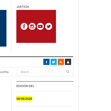
JUSTICIA
5
months
ca
- 5
EDICIÓN DEL
Cuánto Le Cuesta A Un Joven Irse A Vivir Sólo
08/08/2026