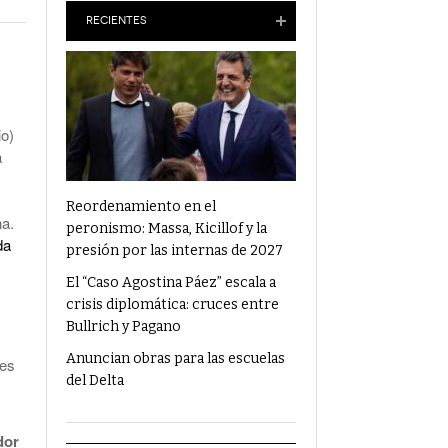
Anuncian Obras Para Las Escuelas Del Delta
RECIENTES
¿Qué Alimentos Te Pueden Cambiar El
Humor?
Condenaron Al Ex Marido De Julieta Prandi A
io)
19 Años De Cárcel Por Abuso Sexual
a
Ajuste En Discapacidad: Organizaciones
Denunciaron Al Gobierno Ante La ONU
Reordenamiento en el
na.
peronismo: Massa, Kicillof y la
da
presión por las internas de 2027
El “Caso Agostina Páez” escala a
crisis diplomática: cruces entre
Bullrich y Pagano
Anuncian obras para las escuelas
les
del Delta
dor