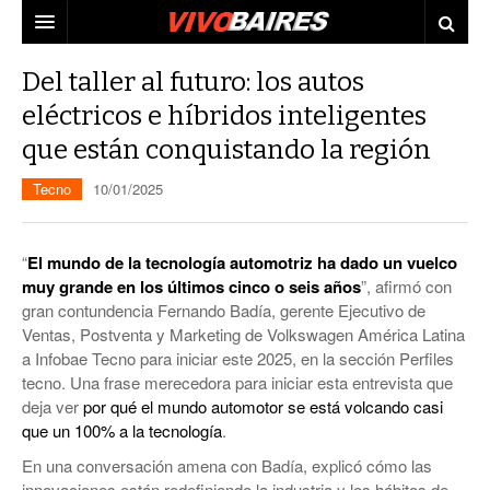
CIUDAD
Del taller al futuro: los autos
eléctricos e híbridos inteligentes
PAÍS
que están conquistando la región
AGENDA
CONURBANO
Tecno
10/01/2025
PERSONAJES
ELECCIONES
MUNDO
ECONOMÍA
“
El mundo de la tecnología automotriz ha dado un vuelco
muy grande en los últimos cinco o seis años
”, afirmó con
ELLAS
JUDICIALES
gran contundencia Fernando Badía, gerente Ejecutivo de
Ventas, Postventa y Marketing de Volkswagen América Latina
TECNO
a Infobae Tecno para iniciar este 2025, en la sección Perfiles
tecno. Una frase merecedora para iniciar esta entrevista que
VIDEOS
deja ver
por qué el mundo automotor se está volcando casi
que un 100% a la tecnología
.
En una conversación amena con Badía, explicó cómo las
innovaciones están redefiniendo la industria y los hábitos de