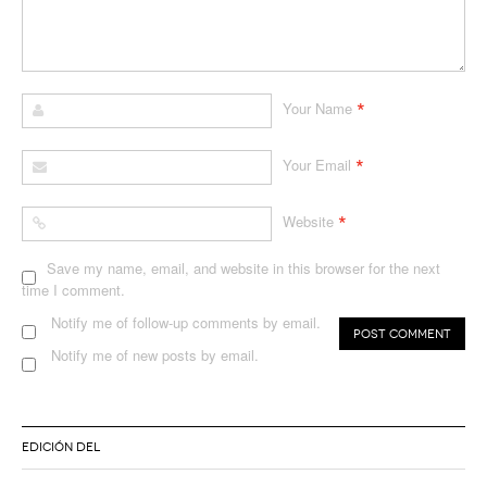
*
Your Name
*
Your Email
*
Website
Save my name, email, and website in this browser for the next
time I comment.
Notify me of follow-up comments by email.
Notify me of new posts by email.
EDICIÓN DEL