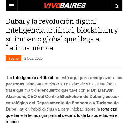
CIUDAD
Dubai y la revolución digital:
inteligencia artificial, blockchain y
PAÍS
su impacto global que llega a
AGENDA
CONURBANO
Latinoamérica
PERSONAJES
ELECCIONES
Tecno
21/02/2025
MUNDO
ECONOMÍA
ELLAS
JUDICIALES
“
La
inteligencia artificial
no está aquí para reemplazar a las
personas
, sino para mejorar su calidad de vida”, esta fue la
TECNO
frase que marcó el encuentro que tuve con el
Dr. Marwan
Alzarouni, CEO del Centro Blockchain de Dubai y asesor
VIDEOS
estratégico del Departamento de Economía y Turismo de
Dubai
, quien habló exclusiva para Infobae sobre la
fortaleza
que tiene la tecnología para el desarrollo de la sociedad en el
mundo
.