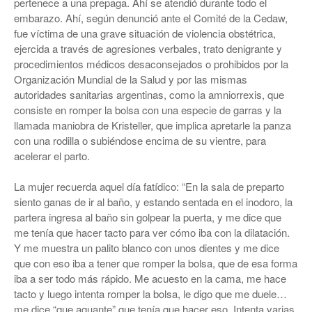
pertenece a una prepaga. Ahí se atendió durante todo el
embarazo. Ahí, según denunció ante el Comité de la Cedaw,
fue víctima de una grave situación de violencia obstétrica,
ejercida a través de agresiones verbales, trato denigrante y
procedimientos médicos desaconsejados o prohibidos por la
Organización Mundial de la Salud y por las mismas
autoridades sanitarias argentinas, como la amniorrexis, que
consiste en romper la bolsa con una especie de garras y la
llamada maniobra de Kristeller, que implica apretarle la panza
con una rodilla o subiéndose encima de su vientre, para
acelerar el parto.
La mujer recuerda aquel día fatídico: “En la sala de preparto
siento ganas de ir al baño, y estando sentada en el inodoro, la
partera ingresa al baño sin golpear la puerta, y me dice que
me tenía que hacer tacto para ver cómo iba con la dilatación.
Y me muestra un palito blanco con unos dientes y me dice
que con eso iba a tener que romper la bolsa, que de esa forma
iba a ser todo más rápido. Me acuesto en la cama, me hace
tacto y luego intenta romper la bolsa, le digo que me duele…
me dice “que aguante” que tenía que hacer eso. Intenta varias