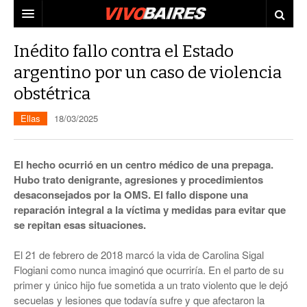
CIUDAD
Inédito fallo contra el Estado
argentino por un caso de violencia
PAÍS
obstétrica
AGENDA
CONURBANO
Ellas
18/03/2025
PERSONAJES
ELECCIONES
MUNDO
ECONOMÍA
El hecho ocurrió en un centro médico de una prepaga.
Hubo trato denigrante, agresiones y procedimientos
ELLAS
JUDICIALES
desaconsejados por la OMS. El fallo dispone una
reparación integral a la víctima y medidas para evitar que
TECNO
se repitan esas situaciones.
VIDEOS
El 21 de febrero de 2018 marcó la vida de Carolina Sigal
Flogiani como nunca imaginó que ocurriría. En el parto de su
primer y único hijo fue sometida a un trato violento que le dejó
secuelas y lesiones que todavía sufre y que afectaron la