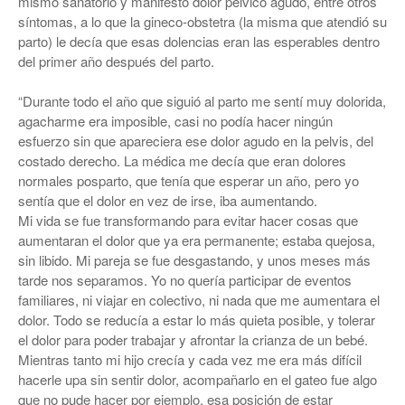
mismo sanatorio y manifestó dolor pélvico agudo, entre otros
síntomas, a lo que la gineco-obstetra (la misma que atendió su
parto) le decía que esas dolencias eran las esperables dentro
del primer año después del parto.
“Durante todo el año que siguió al parto me sentí muy dolorida,
agacharme era imposible, casi no podía hacer ningún
esfuerzo sin que apareciera ese dolor agudo en la pelvis, del
costado derecho. La médica me decía que eran dolores
normales posparto, que tenía que esperar un año, pero yo
sentía que el dolor en vez de irse, iba aumentando.
Mi vida se fue transformando para evitar hacer cosas que
aumentaran el dolor que ya era permanente; estaba quejosa,
sin libido. Mi pareja se fue desgastando, y unos meses más
tarde nos separamos. Yo no quería participar de eventos
familiares, ni viajar en colectivo, ni nada que me aumentara el
dolor. Todo se reducía a estar lo más quieta posible, y tolerar
el dolor para poder trabajar y afrontar la crianza de un bebé.
Mientras tanto mi hijo crecía y cada vez me era más difícil
hacerle upa sin sentir dolor, acompañarlo en el gateo fue algo
que no pude hacer por ejemplo, esa posición de estar