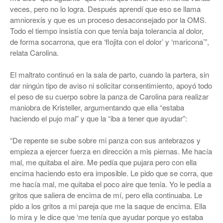
veces, pero no lo logra. Después aprendí que eso se llama
amniorexis y que es un proceso desaconsejado por la OMS.
Todo el tiempo insistía con que tenía baja tolerancia al dolor,
de forma socarrona, que era ‘flojita con el dolor’ y ‘maricona’”,
relata Carolina.
El maltrato continuó en la sala de parto, cuando la partera, sin
dar ningún tipo de aviso ni solicitar consentimiento, apoyó todo
el peso de su cuerpo sobre la panza de Carolina para realizar
maniobra de Kristeller, argumentando que ella “estaba
haciendo el pujo mal” y que la “iba a tener que ayudar”:
“De repente se sube sobre mi panza con sus antebrazos y
empieza a ejercer fuerza en dirección a mis piernas. Me hacía
mal, me quitaba el aire. Me pedía que pujara pero con ella
encima haciendo esto era imposible. Le pido que se corra, que
me hacía mal, me quitaba el poco aire que tenía. Yo le pedía a
gritos que saliera de encima de mí, pero ella continuaba. Le
pido a los gritos a mi pareja que me la saque de encima. Ella
lo mira y le dice que ‘me tenía que ayudar porque yo estaba