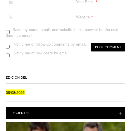
*
Your Email
*
Website
Save my name, email, and website in this browser for the next
time I comment.
Notify me of follow-up comments by email.
Notify me of new posts by email.
EDICIÓN DEL
08/08/2026
RECIENTES