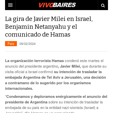
CIUDAD
La gira de Javier Milei en Israel,
Benjamin Netanyahu y el
PAÍS
comunicado de Hamas
AGENDA
CONURBANO
País
09/02/2024
PERSONAJES
ELECCIONES
MUNDO
ECONOMÍA
La organización terrorista Hamas
condenó este martes el
anuncio del presidente argentino
, Javier Milei,
que durante su
ELLAS
JUDICIALES
visita oficial a Israel confirmó
su intención de trasladar la
embajada Argentina de Tel Aviv a Jerusalén, una decisión
TECNO
a contramano de lo sugerido por los organismos
internacionales.
VIDEOS
“
Condenamos y deploramos enérgicamente el anuncio del
presidente de Argentina
sobre su intención de trasladar la
embajada de su país en la entidad nazi-sionista (Israel) a
Jerusalén”, dijo Hamas en un comunicado.