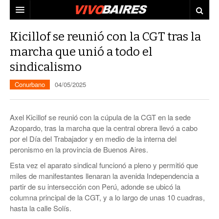
CIUDAD
Kicillof se reunió con la CGT tras la
marcha que unió a todo el
PAÍS
sindicalismo
AGENDA
CONURBANO
Conurbano
04/05/2025
PERSONAJES
ELECCIONES
MUNDO
ECONOMÍA
Axel Kicillof se reunió con la cúpula de la CGT en la sede
Azopardo, tras la marcha que la central obrera llevó a cabo
ELLAS
JUDICIALES
por el Día del Trabajador y en medio de la interna del
peronismo en la provincia de Buenos Aires.
TECNO
Esta vez el aparato sindical funcionó a pleno y permitió que
VIDEOS
miles de manifestantes llenaran la avenida Independencia a
partir de su intersección con Perú, adonde se ubicó la
columna principal de la CGT, y a lo largo de unas 10 cuadras,
hasta la calle Solís.