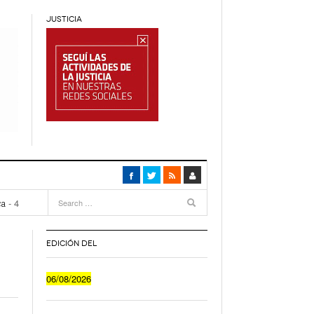
JUSTICIA
4
months
ca
- 4
EDICIÓN DEL
Cuánto Le Cuesta A Un Joven Irse A Vivir Sólo
06/08/2026