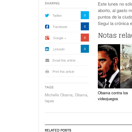
La Corte Quiere Reformar En El Mecani
Este lunes no só
Sharing
De Selección De Jueces Por Fuera De La
aborto, al gasto m
Política
0
Twitter
puntos de la ciud
Expectativa Por La Cumbre Entre Milei Y
Seguí la crónica 
0
Facebook
Trump
Notas rel
Van A Investigar La Ruta Del Fentanilo M
0
Google +
0
Linkedin
Orden Judicial En Estados Unidos Para
Congelar 280 Millones Vinculados A $L
Email this article
Print this article
Tags
Obama contra los
Michelle Obama
,
Obama
,
videojuegos
tapas
RELATED POSTS