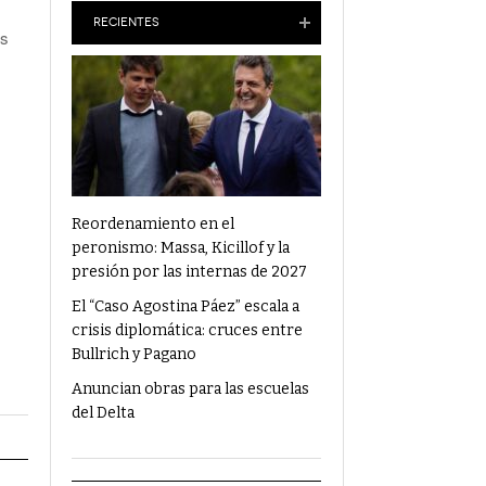
Anuncian Obras Para Las Escuelas Del Delta
RECIENTES
os
¿Qué Alimentos Te Pueden Cambiar El
Humor?
Condenaron Al Ex Marido De Julieta Prandi A
19 Años De Cárcel Por Abuso Sexual
Ajuste En Discapacidad: Organizaciones
Denunciaron Al Gobierno Ante La ONU
Reordenamiento en el
peronismo: Massa, Kicillof y la
presión por las internas de 2027
El “Caso Agostina Páez” escala a
crisis diplomática: cruces entre
Bullrich y Pagano
Anuncian obras para las escuelas
del Delta