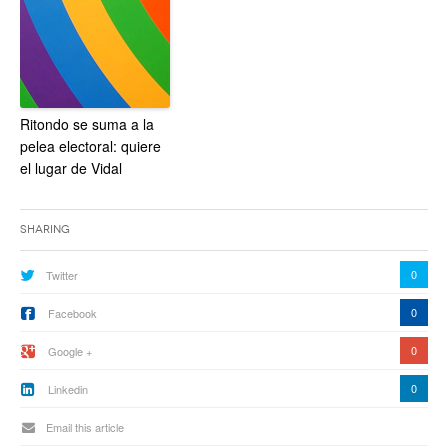
Ritondo se suma a la
pelea electoral: quiere
el lugar de Vidal
Sharing
0
Twitter
0
Facebook
0
Google +
0
Linkedin
Email this article