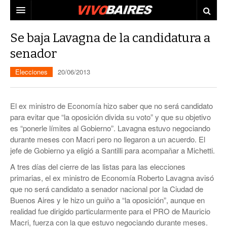
CIUDAD
Se baja Lavagna de la candidatura a
senador
PAÍS
Elecciones
20/06/2013
AGENDA
CONURBANO
PERSONAJES
ELECCIONES
El ex ministro de Economía hizo saber que no será candidato
MUNDO
ECONOMÍA
para evitar que “la oposición divida su voto” y que su objetivo
es “ponerle límites al Gobierno”. Lavagna estuvo negociando
ELLAS
JUDICIALES
durante meses con Macri pero no llegaron a un acuerdo. El
jefe de Gobierno ya eligió a Santilli para acompañar a Michetti.
TECNO
A tres días del cierre de las listas para las elecciones
primarias, el ex ministro de Economía Roberto Lavagna avisó
VIDEOS
que no será candidato a senador nacional por la Ciudad de
Buenos Aires y le hizo un guiño a “la oposición”, aunque en
realidad fue dirigido particularmente para el PRO de Mauricio
Macri, fuerza con la que estuvo negociando durante meses.