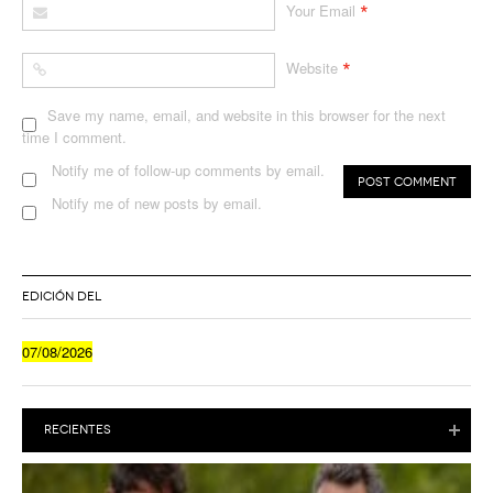
*
Your Email
*
Website
Save my name, email, and website in this browser for the next
time I comment.
Notify me of follow-up comments by email.
Notify me of new posts by email.
EDICIÓN DEL
07/08/2026
RECIENTES