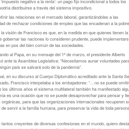
impuesto negativo a la renta’: un pago fijo incondicional a todos los
dría distribuirse a través del sistema impositivo.
inir las relaciones en el mercado laboral, garantizándoles a las
dad de rechazar condiciones de empleo que las encadenan a la pobre
 la visión de Francisco es que, en la medida en que quienes tienen la
e gobernar las naciones lo consideren prudente, puede implementar
icas en pos del bien común de las sociedades.
tando al Papa, en su mensaje del 1º de marzo, el presidente Alberto
ó ante la Asamblea Legislativa: “Necesitamos aunar voluntades par
ngún país se salvará solo de la pandemia”.
onal, en su discurso al Cuerpo Diplomático acreditado ante la Santa S
asado, Francisco interpelaba a los embajadores: “…no se puede omitir
e los últimos años el sistema multilateral también ha manifestado alg
mia es una ocasión que no se puede desaprovechar para pensar y ll
 orgánicas, para que las organizaciones internacionales recuperen s
 de servir a la familia humana, para preservar la vida de toda person
tantos creyentes de diversas confesiones en el mundo, quiero dest