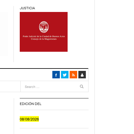
JUSTICIA
5
months
ca
- 5
EDICIÓN DEL
Cuánto Le Cuesta A Un Joven Irse A Vivir Sólo
08/08/2026