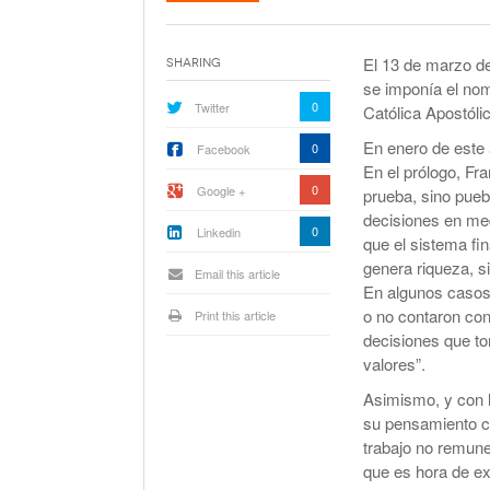
La Corte Quiere Reformar En El Mecani
De Selección De Jueces Por Fuera De La
Política
El 13 de marzo de
Sharing
Expectativa Por La Cumbre Entre Milei Y
se imponía el nom
Trump
0
Twitter
Católica Apostóli
Van A Investigar La Ruta Del Fentanilo M
En enero de este 
0
Facebook
En el prólogo, Fr
0
Google +
prueba, sino pue
Orden Judicial En Estados Unidos Para
decisiones en me
Congelar 280 Millones Vinculados A $L
0
Linkedin
que el sistema f
genera riqueza, s
Email this article
En algunos casos
o no contaron con
Print this article
decisiones que t
valores”.
Asimismo, y con l
su pensamiento co
trabajo no remune
que es hora de ex