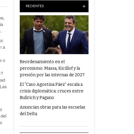
Anuncian Obras Para Las Escuelas Del Delta
RECIENTES
na,
¿Qué Alimentos Te Pueden Cambiar El
ia
Humor?
.
Condenaron Al Ex Marido De Julieta Prandi A
or.
19 Años De Cárcel Por Abuso Sexual
n a
Ajuste En Discapacidad: Organizaciones
e o
Denunciaron Al Gobierno Ante La ONU
Reordenamiento en el
peronismo: Massa, Kicillof y la
s?
presión por las internas de 2027
dad
El “Caso Agostina Páez” escala a
 Las
crisis diplomática: cruces entre
Bullrich y Pagano
Anuncian obras para las escuelas
eo
del Delta
 del
eo