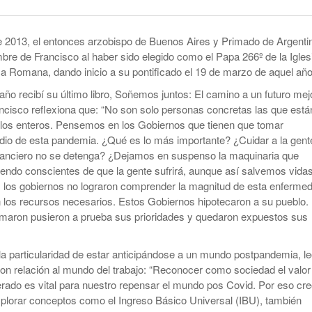
smo
Maduro Enfrenta Una Audiencia Clave En
-
Anuncian Obras Para Las Escuelas Del Delta
Nueva York
10 months ago
 2013, el entonces arzobispo de Buenos Aires y Primado de Argenti
Kicillof Lanzo El MDF Con Una Demostración
Bomba Electoral: El Gobierno Saca
bre de Francisco al haber sido elegido como el Papa 266º de la Igles
De Fuerza Que Lo Ubica En La Primera Línea
Retenciones A Los Granos
ca Romana, dando inicio a su pontificado el 19 de marzo de aquel año
- 1 year ago
De La Oposición A Milei
ortal
Cristina No Quiso Devolver Ni Un Sólo Peso
año recibí su último libro, Soñemos juntos: El camino a un futuro mej
Axel Kicillof Despidió A Pepe Mujica Y Pidió
ancisco reflexiona que: “No son solo personas concretas las que está
- 1 year
Perdón Por “los Agravios” Libertarios
blos enteros. Pensemos en los Gobiernos que tienen que tomar
El Gobierno Lanza Un Servicio Militar
ago
dio de esta pandemia. ¿Qué es lo más importante? ¿Cuidar a la gent
IBRA
Voluntario: “Fuego Sagrado”
View All
inanciero no se detenga? ¿Dejamos en suspenso la maquinaria que
iendo conscientes de que la gente sufrirá, aunque así salvemos vida
 los gobiernos no lograron comprender la magnitud de esta enferme
 los recursos necesarios. Estos Gobiernos hipotecaron a su pueblo.
omaron pusieron a prueba sus prioridades y quedaron expuestos sus
a particularidad de estar anticipándose a un mundo postpandemia, l
n relación al mundo del trabajo: “Reconocer como sociedad el valor
rado es vital para nuestro repensar el mundo pos Covid. Por eso cr
plorar conceptos como el Ingreso Básico Universal (IBU), también