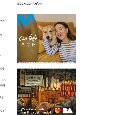
NOS ACOMPAÑAN
za”.
se
a
ede,
unos
evar
u
a y
acar