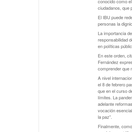
conocido como el ‘
ciudadanos, que po
El IBU puede redef
personas la digni
La importancia de
responsabilidad d
en políticas públ
En este orden, ci
Fernández expres
comprender que ni
A nivel internaci
el 8 de febrero p
que en el curso d
límites. La pande
adelante reformas
vocación esencial
la paz”.
Finalmente, como 