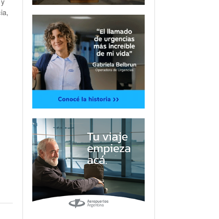
 y
ia,