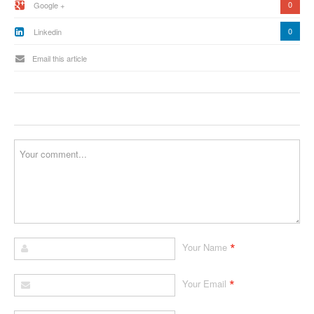
0
Google +
0
Linkedin
Email this article
*
Your Name
*
Your Email