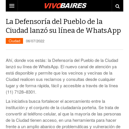
CIUDAD
La Defensoría del Pueblo de la
Ciudad lanzó su línea de WhatsApp
PAÍS
Ciudad
06/07/2022
AGENDA
CONURBANO
PERSONAJES
ELECCIONES
Ahí, donde vos estás: la Defensoría del Pueblo de la Ciudad
MUNDO
ECONOMÍA
lanzó su línea de WhatsApp. El nuevo canal de atención ya
está disponible y permite que los vecinos y vecinas de la
ELLAS
JUDICIALES
Ciudad realicen sus reclamos y consultas desde cualquier
lugar y de forma rápida, fácil y accesible a través de la línea
TECNO
(11) 7128–8301.
La iniciativa busca fortalecer el acercamiento entre la
VIDEOS
institución y el conjunto de la ciudadanía porteña. Se trata de
convertir al teléfono celular, al que la mayoría de las personas
de la Ciudad tienen acceso, en una herramienta para hacer
frente a un amplio abanico de problemáticas y vulneración de