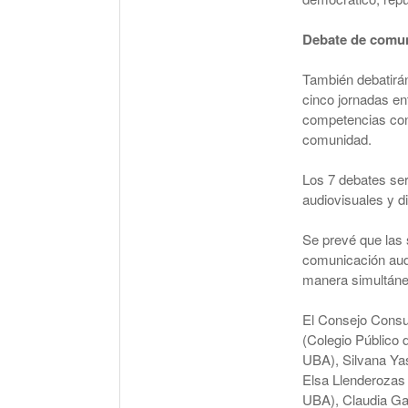
Debate de comu
También debatirán
cinco jornadas ent
competencias conc
comunidad.
Los 7 debates ser
audiovisuales y d
Se prevé que las 
comunicación audi
manera simultánea,
El Consejo Consult
(Colegio Público 
UBA), Silvana Ya
Elsa Llenderozas 
UBA), Claudia Gar