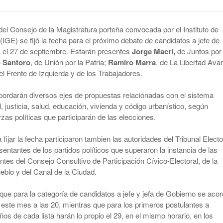
smo
Maduro Enfrenta Una Audiencia Clave En
-
Anuncian Obras Para Las Escuelas Del Delta
Nueva York
10 months ago
del Consejo de la Magistratura porteña convocada por el Instituto de
Kicillof Lanzo El MDF Con Una Demostración
Bomba Electoral: El Gobierno Saca
(IGE) se fijó la fecha para el próximo debate de candidatos a jefe de
De Fuerza Que Lo Ubica En La Primera Línea
Retenciones A Los Granos
 el 27 de septiembre. Estarán presentes
Jorge Macri,
de Juntos por 
- 1 year ago
De La Oposición A Milei
 Santoro
, de Unión por la Patria;
Ramiro Marra
, de La Libertad Ava
ortal
Cristina No Quiso Devolver Ni Un Sólo Peso
del Frente de Izquierda y de los Trabajadores.
Axel Kicillof Despidió A Pepe Mujica Y Pidió
- 1 year
Perdón Por “los Agravios” Libertarios
El Gobierno Lanza Un Servicio Militar
bordarán diversos ejes de propuestas relacionadas con el sistema
ago
IBRA
Voluntario: “Fuego Sagrado”
d, justicia, salud, educación, vivienda y código urbanístico, según
View All
zas políticas que participarán de las elecciones.
 fijar la fecha participaron tambien las autoridades del Tribunal Electo
sentantes de los partidos políticos que superaron la instancia de las
ntes del Consejo Consultivo de Participación Cívico-Electoral, de la
eblo y del Canal de la Ciudad.
que para la categoría de candidatos a jefe y jefa de Gobierno se aco
e este mes a las 20, mientras que para los primeros postulantes a
ños de cada lista harán lo propio el 29, en el mismo horario, en los