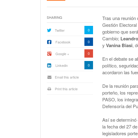
La Corte Quiere Reformar En El Mecani
De Selección De Jueces Por Fuera De La
Política
Tras una reunión 
Sharing
Expectativa Por La Cumbre Entre Milei Y
Gestión Electoral 
Trump
0
Twitter
gobierno que será
Cambio;
Leandro
Van A Investigar La Ruta Del Fentanilo M
0
Facebook
y
Vanina Biasi
, 
0
Google +
Orden Judicial En Estados Unidos Para
En el debate se a
Congelar 280 Millones Vinculados A $L
político, segurida
0
Linkedin
acordaron las fuer
Email this article
De la reunión para
Print this article
porteño, los repre
PASO, los integra
Defensoría del Pu
Así se determinó 
la fecha del 27 d
legisladores porte