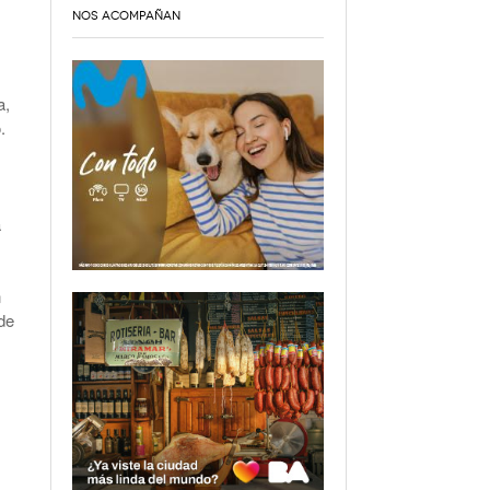
NOS ACOMPAÑAN
a,
.
a
n
de