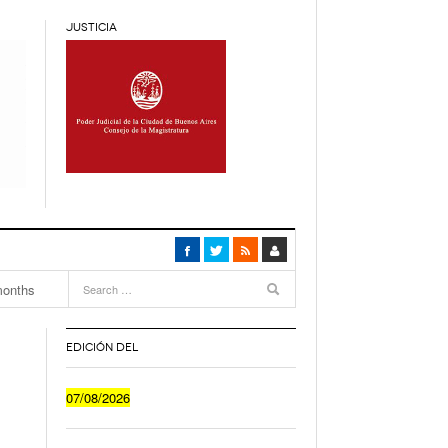
JUSTICIA
4
months
ca
- 4
EDICIÓN DEL
Cuánto Le Cuesta A Un Joven Irse A Vivir Sólo
07/08/2026