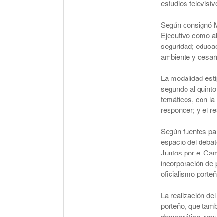
estudios televisiv
Según consignó Mi
Ejecutivo como al 
seguridad; educac
ambiente y desarro
La modalidad esti
segundo al quinto
temáticos, con la 
responder; y el re
Según fuentes part
espacio del debat
Juntos por el Cam
incorporación de 
oficialismo porteñ
La realización de
porteño, que tamb
democrático, repu