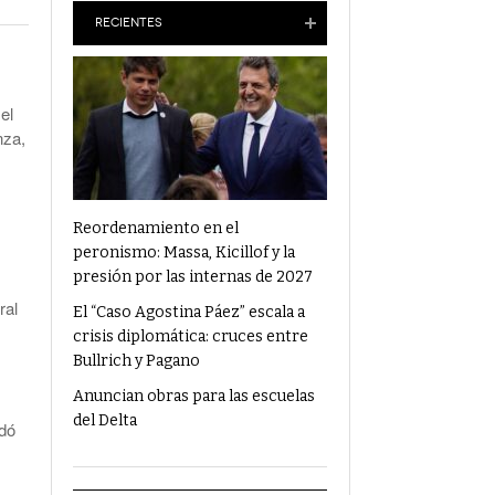
Anuncian Obras Para Las Escuelas Del Delta
RECIENTES
¿Qué Alimentos Te Pueden Cambiar El
Humor?
el
nza,
Condenaron Al Ex Marido De Julieta Prandi A
19 Años De Cárcel Por Abuso Sexual
Ajuste En Discapacidad: Organizaciones
Denunciaron Al Gobierno Ante La ONU
Reordenamiento en el
peronismo: Massa, Kicillof y la
presión por las internas de 2027
ral
El “Caso Agostina Páez” escala a
crisis diplomática: cruces entre
Bullrich y Pagano
Anuncian obras para las escuelas
del Delta
rdó