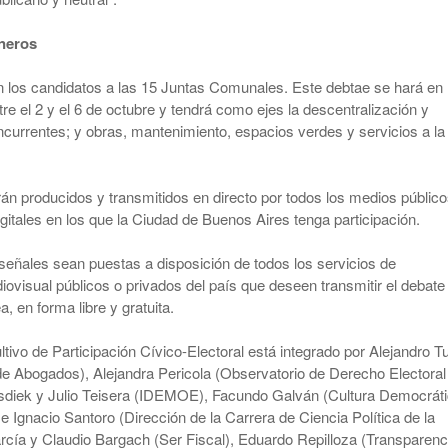
neros
 los candidatos a las 15 Juntas Comunales. Este debtae se hará en
re el 2 y el 6 de octubre y tendrá como ejes la descentralización y
urrentes; y obras, mantenimiento, espacios verdes y servicios a la
án producidos y transmitidos en directo por todos los medios públic
igitales en los que la Ciudad de Buenos Aires tenga participación.
señales sean puestas a disposición de todos los servicios de
ovisual públicos o privados del país que deseen transmitir el debate
 en forma libre y gratuita.
ivo de Participación Cívico-Electoral está integrado por Alejandro Tul
de Abogados), Alejandra Pericola (Observatorio de Derecho Electoral
sdiek y Julio Teisera (IDEMOE), Facundo Galván (Cultura Democráti
e Ignacio Santoro (Dirección de la Carrera de Ciencia Política de la
cía y Claudio Bargach (Ser Fiscal), Eduardo Repilloza (Transparenc