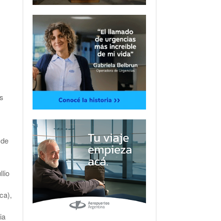
os
 de
lio
ca),
ia