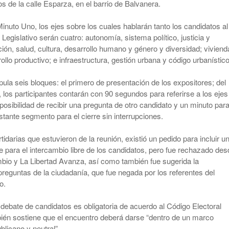
os de la calle Esparza, en el barrio de Balvanera.
nuto Uno, los ejes sobre los cuales hablarán tanto los candidatos al
Legislativo serán cuatro: autonomía, sistema político, justicia y
ión, salud, cultura, desarrollo humano y género y diversidad; viviend
llo productivo; e infraestructura, gestión urbana y código urbanístico
pula seis bloques: el primero de presentación de los expositores; del
, los participantes contarán con 90 segundos para referirse a los ejes
posibilidad de recibir una pregunta de otro candidato y un minuto par
stante segmento para el cierre sin interrupciones.
idarias que estuvieron de la reunión, existió un pedido para incluir u
e para el intercambio libre de los candidatos, pero fue rechazado des
bio y La Libertad Avanza, así como también fue sugerida la
preguntas de la ciudadanía, que fue negada por los referentes del
o.
l debate de candidatos es obligatoria de acuerdo al Código Electoral
ién sostiene que el encuentro deberá darse “dentro de un marco
blicano y neutral”.