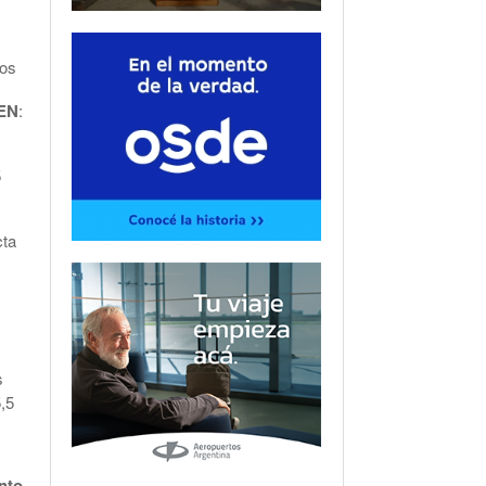
los
PEN
:
5
cta
s
5,5
nto,