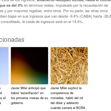
 que es del 4%
en términos reales, impulsado por la recaudación de
les y por mayores regalías, entre otros. Por su parte, las otras once
xhiben bajas en sus ingresos que van desde -9,4% (CABA) hasta -26
l consolidado, la caída de ingresos está en el 14,4%.
acionadas
s
Javier Milei anticipó que
Javier Milei explicó la
el
habrá “estanflación” en
competencia de
s el
los primeros meses de su
monedas, habló del rol
s
gobierno
del dólar y adelantó
cuándo cerrará el BCRA