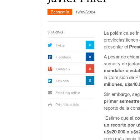
La Corte Quiere Reformar En El Mecani
De Selección De Jueces Por Fuera De La
Economía
19/09/2024
Política
Expectativa Por La Cumbre Entre Milei Y
Trump
La polémica se ins
Sharing
provincias tienen
Van A Investigar La Ruta Del Fentanilo M
0
Twitter
presentar el
Pres
Orden Judicial En Estados Unidos Para
A pesar de chican
0
Facebook
Congelar 280 Millones Vinculados A $L
sumar y de jactar
0
Google +
mandatario esta
la Comisión de P
0
Linkedin
millones, u$s40.
Email this article
Sin embargo, seg
primer semestre 
Print this article
reporte de la con
“Estimo que
el c
un recorte por u
u$s20.000 o u$s
poco más hacia fi