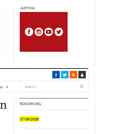
JUSTICIA
4
months
ca
- 4
an
EDICIÓN DEL
Cuánto Le Cuesta A Un Joven Irse A Vivir Sólo
07/08/2026