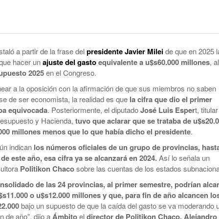
smo
Maduro Enfrenta Una Audiencia Clave En
-
Anuncian Obras Para Las Escuelas Del Delta
Nueva York
10 months ago
Kicillof Lanzo El MDF Con Una Demostración
Bomba Electoral: El Gobierno Saca
De Fuerza Que Lo Ubica En La Primera Línea
Retenciones A Los Granos
taló a partir de la frase del
presidente Javier Milei
de que en 2025 l
- 1 year ago
De La Oposición A Milei
 que hacer un
ajuste del gasto
equivalente a u$s60.000 millones
, al
ortal
Cristina No Quiso Devolver Ni Un Sólo Peso
upuesto 2025
en el Congreso.
Axel Kicillof Despidió A Pepe Mujica Y Pidió
- 1 year
Perdón Por “los Agravios” Libertarios
ear a la oposición con la afirmación de que sus miembros no saben
El Gobierno Lanza Un Servicio Militar
ago
IBRA
Voluntario: “Fuego Sagrado”
se de ser economista, la realidad es que
la cifra que dio el primer
View All
ba equivocada
. Posteriormente, el diputado
José Luis Esper
t, titula
resupuesto y Hacienda,
tuvo que aclarar que se trataba de u$s20.
000 millones menos que lo que había dicho el presidente
.
ún indican
los números oficiales de un grupo de provincias, hasta
de este año, esa cifra ya se alcanzará en 2024.
Así lo señala un
sultora
Politikon Chaco
sobre las cuentas de los estados subnaciona
onsolidado de las 24 provincias, al primer semestre, podrían alca
$s11.000 o u$s12.000 millones y que, para fin de año alcancen lo
22.000
bajo un supuesto de que la caída del gasto se va moderando 
n de año”, dijo a
Ámbito
el
director de Politikon Chaco, Alejandro