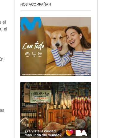
NOS ACOMPAÑAN
 el
, el
En
las