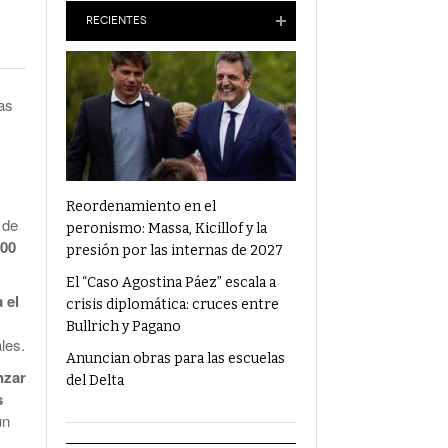
Anuncian Obras Para Las Escuelas Del Delta
RECIENTES
¿Qué Alimentos Te Pueden Cambiar El
Humor?
as
Condenaron Al Ex Marido De Julieta Prandi A
19 Años De Cárcel Por Abuso Sexual
Ajuste En Discapacidad: Organizaciones
Denunciaron Al Gobierno Ante La ONU
Reordenamiento en el
r de
peronismo: Massa, Kicillof y la
000
presión por las internas de 2027
El “Caso Agostina Páez” escala a
 el
crisis diplomática: cruces entre
Bullrich y Pagano
les.
Anuncian obras para las escuelas
nzar
del Delta
s
un