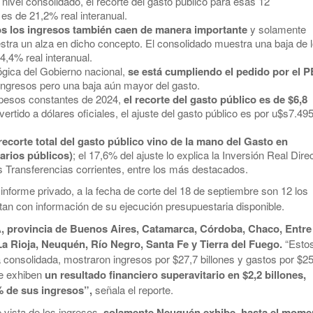
 nivel consolidado, el recorte del gasto público para esas 12
 es de 21,2% real interanual.
tos los ingresos también caen de manera importante
y solamente
ra un alza en dicho concepto. El consolidado muestra una baja de 
4,4% real interanual.
ógica del Gobierno nacional,
se está cumpliendo el pedido por el 
ingresos pero una baja aún mayor del gasto.
pesos constantes de 2024,
el recorte del gasto público es de $6,8
ertido a dólares oficiales, el ajuste del gasto público es por u$s7.49
recorte total del gasto público vino de la mano del Gasto en
arios públicos)
; el 17,6% del ajuste lo explica la Inversión Real Dire
as Transferencias corrientes, entre los más destacados.
informe privado, a la fecha de corte del 18 de septiembre son 12 los
ntan con información de su ejecución presupuestaria disponible.
 provincia de Buenos Aires, Catamarca, Córdoba, Chaco, Entre
a Rioja, Neuquén, Río Negro, Santa Fe y Tierra del Fuego.
“Esto
ma consolidada, mostraron ingresos por $27,7 billones y gastos por $2
ue exhiben
un resultado financiero superavitario en $2,2 billones,
% de sus ingresos”,
señala el reporte.
 vista de los ingresos,
solamente Neuquén exhibe, hasta el mome