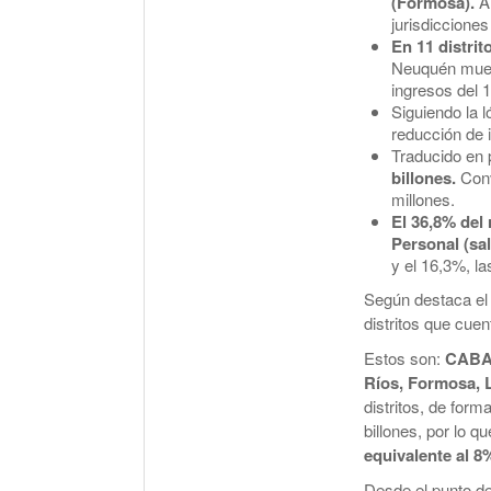
(Formosa).
A
jurisdicciones
En 11 distri
Neuquén muest
ingresos del 1
Siguiendo la l
reducción de 
Traducido en 
billones.
Conv
millones.
El 36,8% del 
Personal (sal
y el 16,3%, l
Según destaca el 
distritos que cue
Estos son:
CABA,
Ríos, Formosa, L
distritos, de for
billones, por lo q
equivalente al 8
Desde el punto de