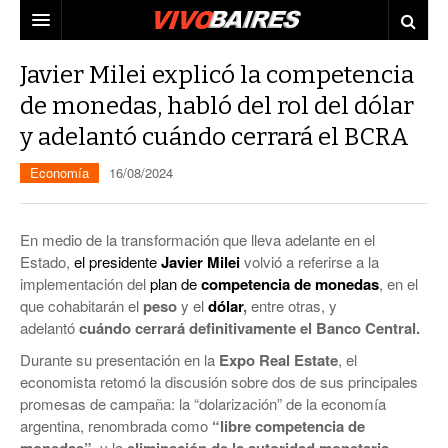
CIUDAD
Javier Milei explicó la competencia
de monedas, habló del rol del dólar
PAÍS
y adelantó cuándo cerrará el BCRA
AGENDA
CONURBANO
Economía
16/08/2024
PERSONAJES
ELECCIONES
MUNDO
ECONOMÍA
En medio de la transformación que lleva adelante en el
Estado,
el presidente
Javier Milei
volvió a referirse a la
ELLAS
JUDICIALES
implementación del
plan de
competencia de monedas
, en el
que cohabitarán el
peso
y el
dólar
,
entre otras, y
TECNO
adelantó
cuándo cerrará definitivamente el Banco Central.
VIDEOS
Durante su presentación en la
Expo Real Estate
, el
economista retomó la discusión sobre dos de sus principales
promesas de campaña: la “dolarización” de la economía
argentina, renombrada como
“libre competencia de
, y la