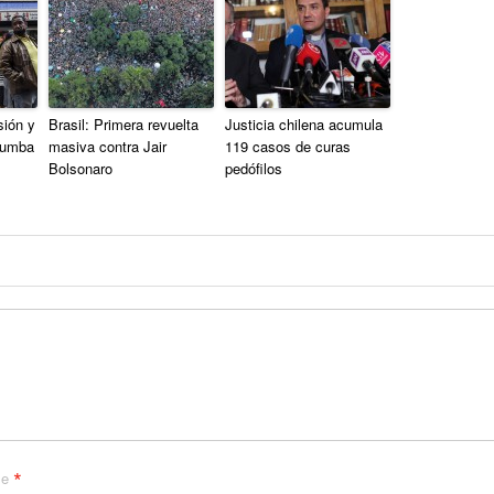
sión y
Brasil: Primera revuelta
Justicia chilena acumula
rumba
masiva contra Jair
119 casos de curas
Bolsonaro
pedófilos
*
me