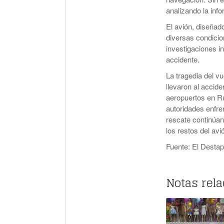
analizando la inf
El avión, diseñad
diversas condicion
investigaciones in
accidente.
La tragedia del v
llevaron al accide
aeropuertos en Ru
autoridades enfre
rescate continúan
los restos del avi
Fuente: El Desta
Notas rel