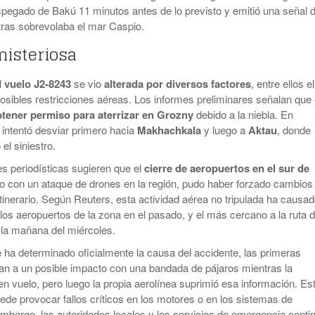
spegado de Bakú 11 minutos antes de lo previsto y emitió una señal 
ras sobrevolaba el mar Caspio.
misteriosa
l
vuelo J2-8243
se vio
alterada por diversos factores
, entre ellos el
osibles restricciones aéreas. Los informes preliminares señalan que 
tener permiso para aterrizar en Grozny
debido a la niebla. En
intentó desviar primero hacia
Makhachkala
y luego a
Aktau
, donde
el siniestro.
 periodísticas sugieren que el
cierre de aeropuertos en el sur de
do con un ataque de drones en la región, pudo haber forzado cambios
itinerario. Según Reuters, esta actividad aérea no tripulada ha causa
 los aeropuertos de la zona en el pasado, y el más cercano a la ruta d
 la mañana del miércoles.
ha determinado oficialmente la causa del accidente, las primeras
an a un posible impacto con una bandada de pájaros mientras la
n vuelo, pero luego la propia aerolínea suprimió esa información. Es
uede provocar fallos críticos en los motores o en los sistemas de
mbargo, las autoridades locales y los servicios de emergencia conti