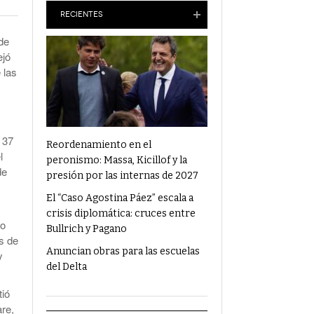
Anuncian Obras Para Las Escuelas Del Delta
RECIENTES
de
¿Qué Alimentos Te Pueden Cambiar El
ejó
Humor?
 las
Condenaron Al Ex Marido De Julieta Prandi A
19 Años De Cárcel Por Abuso Sexual
Ajuste En Discapacidad: Organizaciones
 37
Denunciaron Al Gobierno Ante La ONU
Reordenamiento en el
l
peronismo: Massa, Kicillof y la
de
presión por las internas de 2027
El “Caso Agostina Páez” escala a
crisis diplomática: cruces entre
po
Bullrich y Pagano
s de
Anuncian obras para las escuelas
y
del Delta
tió
re,