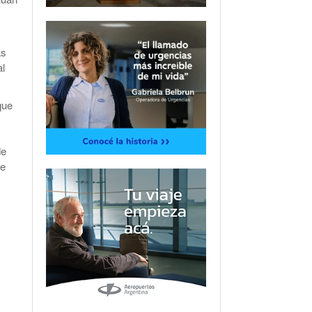
as
al
que
de
de