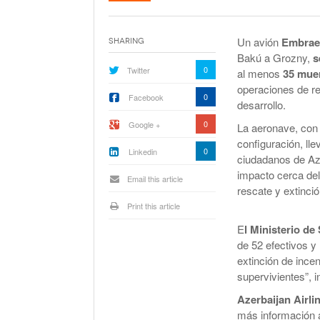
La Corte Quiere Reformar En El Mecani
De Selección De Jueces Por Fuera De La
Política
Un avión
Embrae
Sharing
Expectativa Por La Cumbre Entre Milei Y
Bakú a Grozny,
s
Trump
0
Twitter
al menos
35 mue
operaciones de re
Van A Investigar La Ruta Del Fentanilo M
0
Facebook
desarrollo.
0
Google +
La aeronave, con
Orden Judicial En Estados Unidos Para
configuración, ll
Congelar 280 Millones Vinculados A $L
0
Linkedin
ciudadanos de Aze
impacto cerca del
Email this article
rescate y extinci
Print this article
E
l Ministerio d
de 52 efectivos y
extinción de ince
supervivientes”, 
Azerbaijan Airli
más información 