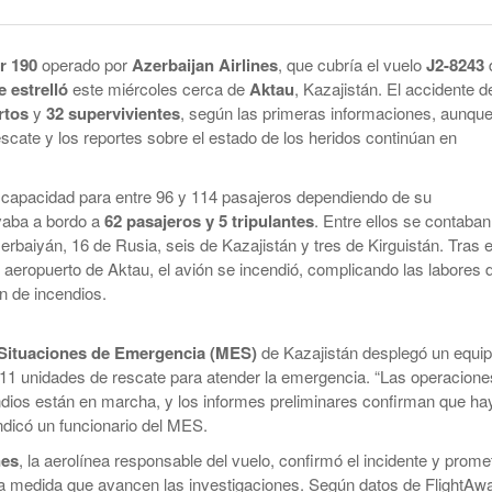
smo
Maduro Enfrenta Una Audiencia Clave En
-
Anuncian Obras Para Las Escuelas Del Delta
Nueva York
10 months ago
r 190
operado por
Azerbaijan Airlines
, que cubría el vuelo
J2-8243
Kicillof Lanzo El MDF Con Una Demostración
Bomba Electoral: El Gobierno Saca
e estrelló
este miércoles cerca de
Aktau
, Kazajistán. El accidente d
De Fuerza Que Lo Ubica En La Primera Línea
Retenciones A Los Granos
rtos
y
32 supervivientes
, según las primeras informaciones, aunque
- 1 year ago
De La Oposición A Milei
scate y los reportes sobre el estado de los heridos continúan en
ortal
Cristina No Quiso Devolver Ni Un Sólo Peso
Axel Kicillof Despidió A Pepe Mujica Y Pidió
- 1 year
Perdón Por “los Agravios” Libertarios
 capacidad para entre 96 y 114 pasajeros dependiendo de su
El Gobierno Lanza Un Servicio Militar
ago
evaba a bordo a
62 pasajeros y 5 tripulantes
. Entre ellos se contaban
IBRA
Voluntario: “Fuego Sagrado”
View All
rbaiyán, 16 de Rusia, seis de Kazajistán y tres de Kirguistán. Tras e
 aeropuerto de Aktau, el avión se incendió, complicando las labores 
ón de incendios.
e Situaciones de Emergencia (MES)
de Kazajistán desplegó un equi
 11 unidades de rescate para atender la emergencia. “Las operacione
ndios están en marcha, y los informes preliminares confirman que ha
indicó un funcionario del MES.
nes
, la aerolínea responsable del vuelo, confirmó el incidente y prome
a medida que avancen las investigaciones. Según datos de FlightAwa