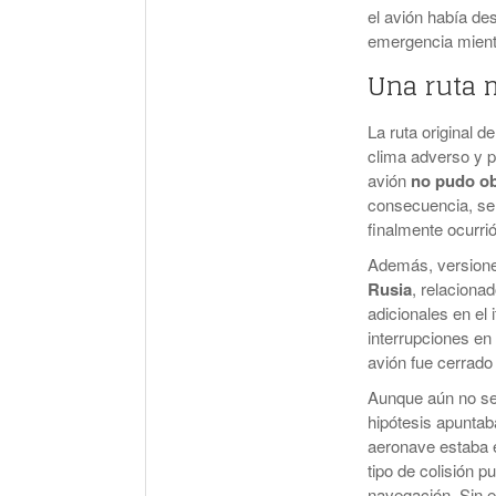
el avión había de
emergencia mient
Una ruta 
La ruta original de
clima adverso y p
avión
no pudo ob
consecuencia, se 
finalmente ocurrió 
Además, versiones
Rusia
, relaciona
adicionales en el 
interrupciones en
avión fue cerrado
Aunque aún no se 
hipótesis apuntab
aeronave estaba e
tipo de colisión p
navegación. Sin e