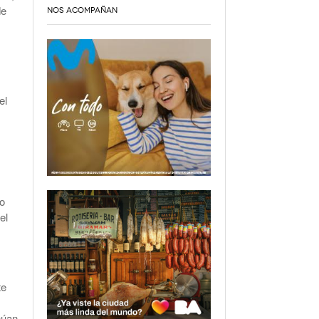
de
NOS ACOMPAÑAN
el
do
el
te
núan