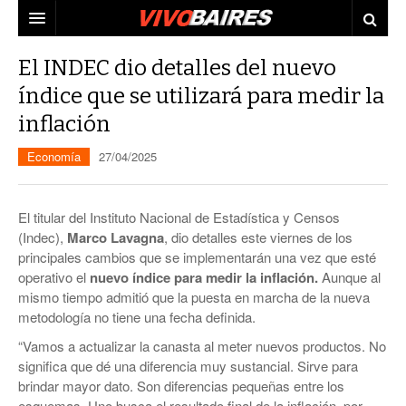
CIUDAD
El INDEC dio detalles del nuevo
índice que se utilizará para medir la
PAÍS
inflación
AGENDA
CONURBANO
Economía
27/04/2025
PERSONAJES
ELECCIONES
MUNDO
ECONOMÍA
El titular del Instituto Nacional de Estadística y Censos
(Indec),
Marco Lavagna
, dio detalles este viernes de los
ELLAS
JUDICIALES
principales cambios que se implementarán una vez que esté
operativo el
nuevo índice para medir la inflación.
Aunque al
TECNO
mismo tiempo admitió que la puesta en marcha de la nueva
metodología no tiene una fecha definida.
VIDEOS
“Vamos a actualizar la canasta al meter nuevos productos. No
significa que dé una diferencia muy sustancial. Sirve para
brindar mayor dato. Son diferencias pequeñas entre los
esquemas. Uno busca el resultado final de la inflación, por