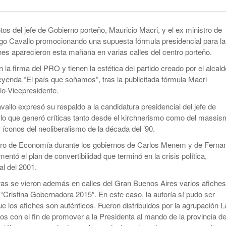
smo
Maduro Enfrenta Una Audiencia Clave En
-
Anuncian Obras Para Las Escuelas Del Delta
Nueva York
10 months ago
tos del jefe de Gobierno porteño, Mauricio Macri, y el ex ministro de
Kicillof Lanzo El MDF Con Una Demostración
Bomba Electoral: El Gobierno Saca
 Cavallo promocionando una supuesta fórmula presidencial para la
De Fuerza Que Lo Ubica En La Primera Línea
Retenciones A Los Granos
es aparecieron esta mañana en varias calles del centro porteño.
- 1 year ago
De La Oposición A Milei
ortal
Cristina No Quiso Devolver Ni Un Sólo Peso
n la firma del PRO y tienen la estética del partido creado por el alcald
Axel Kicillof Despidió A Pepe Mujica Y Pidió
leyenda “El país que soñamos”, tras la publicitada fórmula Macri-
- 1 year
Perdón Por “los Agravios” Libertarios
lo-Vicepresidente.
El Gobierno Lanza Un Servicio Militar
ago
IBRA
Voluntario: “Fuego Sagrado”
allo expresó su respaldo a la candidatura presidencial del jefe de
View All
 lo que generó críticas tanto desde el kirchnerismo como del massi
 íconos del neoliberalismo de la década del ’90.
stro de Economía durante los gobiernos de Carlos Menem y de Ferna
entó el plan de convertibilidad que terminó en la crisis política,
l del 2001.
ras se vieron además en calles del Gran Buenos Aires varios afiches
n “Cristina Gobernadora 2015″. En este caso, la autoría sí pudo ser
ue los afiches son auténticos. Fueron distribuidos por la agrupación L
os con el fin de promover a la Presidenta al mando de la provincia d