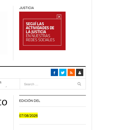
JUSTICIA
4
months
ca
- 4
to
EDICIÓN DEL
Cuánto Le Cuesta A Un Joven Irse A Vivir Sólo
07/08/2026