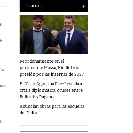
Anuncian Obras Para Las Escuelas Del Delta
RECIENTES
¿Qué Alimentos Te Pueden Cambiar El
s
Humor?
Condenaron Al Ex Marido De Julieta Prandi A
e
19 Años De Cárcel Por Abuso Sexual
Ajuste En Discapacidad: Organizaciones
Denunciaron Al Gobierno Ante La ONU
Reordenamiento en el
peronismo: Massa, Kicillof y la
smo
presión por las internas de 2027
El “Caso Agostina Páez” escala a
ndo
crisis diplomática: cruces entre
Bullrich y Pagano
Anuncian obras para las escuelas
del Delta
a
e