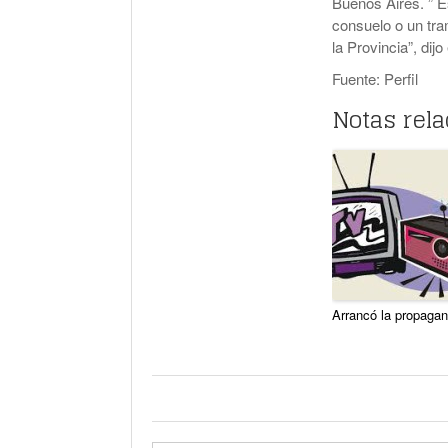
Buenos Aires. ” 
consuelo o un tra
la Provincia”, dij
Fuente: Perfil
Notas rel
Arrancó la propaga