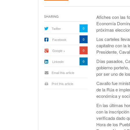
La Corte Quiere Reformar En El Mecani
De Selección De Jueces Por Fuera De La
Política
Afiches con las fo
Sharing
Expectativa Por La Cumbre Entre Milei Y
Economía Domingo
Trump
0
Twitter
próximas eleccion
Van A Investigar La Ruta Del Fentanilo M
Los carteles lleva
0
Facebook
capitalino con la 
0
Google +
Presidente, Caval
Orden Judicial En Estados Unidos Para
Congelar 280 Millones Vinculados A $L
Días pasados, Cav
0
Linkedin
gobierno porteño,
Email this article
por ser uno de los
Cavallo fue mini
Print this article
de la Rúa e implem
económica y socia
En las últimas ho
con la inscripció
verificada dado q
Hora de los Puebl